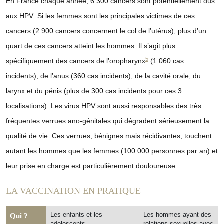
En France chaque année,
6 300 cancers sont potentiellement dus
aux HPV
. Si les femmes sont les principales victimes de ces
cancers (2 900 cancers concernent le col de l’utérus),
plus d’un
quart de ces cancers atteint les hommes. Il s’agit plus
5
spécifiquement des cancers de l’oropharynx
(1 060 cas
incidents), de l’anus (360 cas incidents), de la cavité orale, du
larynx et du pénis (plus de 300 cas incidents pour ces 3
localisations
). Les virus HPV sont aussi responsables des très
fréquentes verrues ano-génitales qui dégradent sérieusement la
qualité de vie. Ces verrues, bénignes mais récidivantes, touchent
autant les hommes que les femmes (100 000 personnes par an) et
leur prise en charge est particulièrement douloureuse.
LA VACCINATION EN PRATIQUE
Les enfants et les
Les hommes ayant des
Qui ?
adolescents
relations sexuelles avec