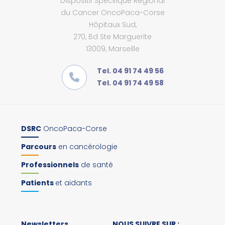
Dispositif Spécifique Régional
du Cancer OncoPaca-Corse
Hôpitaux Sud,
270, Bd Ste Marguerite
13009, Marseille
Tel. 04 91 74 49 56
Tel. 04 91 74 49 58
DSRC
OncoPaca-Corse
Parcours
en cancérologie
Professionnels
de santé
Patients
et aidants
Newsletters
NOUS SUIVRE SUR :