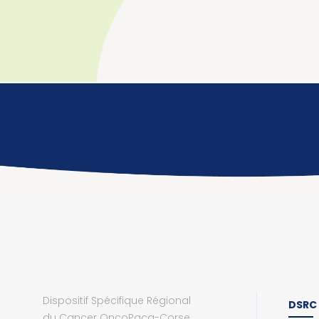
Dispositif Spécifique Régional
DSRC
du Cancer OncoPaca-Corse