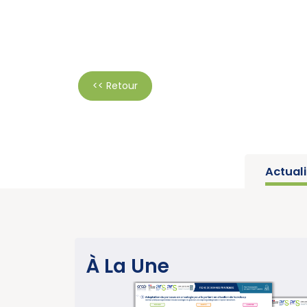
<< Retour
Actual
SANTÉ PUBLIQUE
À La Une
sur les
Parution du ra
u CBNPC
année charnièr
ion
cancers » (Ins