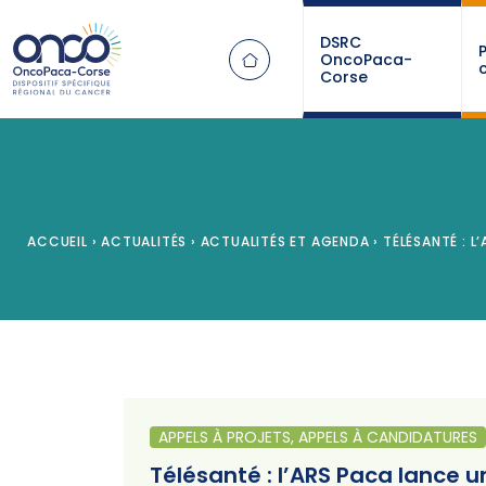
Panneau de gestion des cookies
DSRC
OncoPaca-
Corse
ACCUEIL
›
ACTUALITÉS
›
ACTUALITÉS ET AGENDA
›
TÉLÉSANTÉ : L
APPELS À PROJETS, APPELS À CANDIDATURES
Télésanté : l’ARS Paca lance 