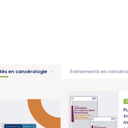
ités en cancérologie
Évènements en cancéro
D
pport d’activité 2025 « Une
P
e pour la lutte contre les
t
titut National du Cancer)
m