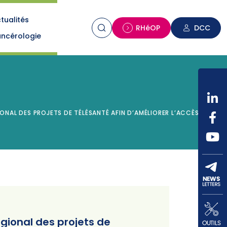
tualités
n
RHéOP
DCC
ncérologie
ONAL DES PROJETS DE TÉLÉSANTÉ AFIN D’AMÉLIORER L’ACCÈS AUX
gional des projets de