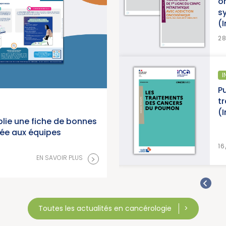
o
s
(
>
EN SAVOIR PLUS
2
ÉPIDÉMIOLOGIE
I
anorama des cancers en
Pu
 2026 (Institut National du
t
(
lie une fiche de bonnes
née aux équipes
>
EN SAVOIR PLUS
16
>
EN SAVOIR PLUS
Toutes les actualités en cancérologie