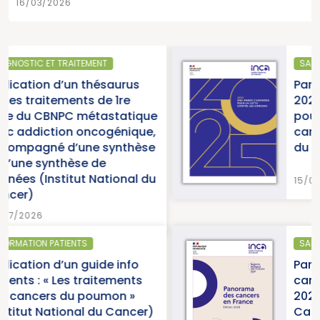
16/03/2026
SANTÉ PUBLIQUE
s
Parution du rapport d’activi
2025 « Une année charnière
ique
pour la lutte contre les
que,
cancers » (Institut National
èse
du Cancer)
l du
15/07/2026
SANTÉ PUBLIQUE - ÉPIDÉMIOLOGIE
o
Parution du panorama des
ts
cancers en France, édition
2026 (Institut National du
cer)
Cancer)