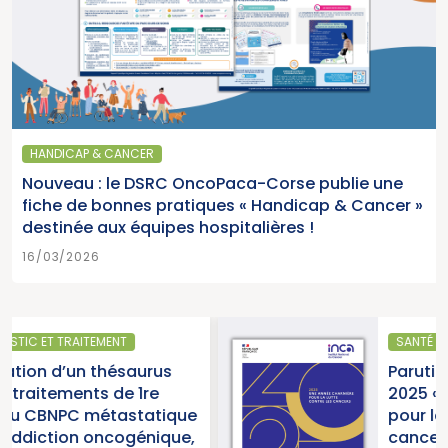
HANDICAP & CANCER
Nouveau : le DSRC OncoPaca-Corse publie une
fiche de bonnes pratiques « Handicap & Cancer »
destinée aux équipes hospitalières !
16/03/2026
SANTÉ PUBLIQUE
s
Parution du rapport d’activi
2025 « Une année charnière
ique
pour la lutte contre les
que,
cancers » (Institut National