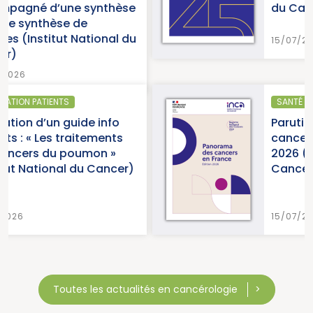
èse
du Cancer)
l du
15/07/2026
SANTÉ PUBLIQUE - ÉPIDÉMIOLOGIE
o
Parution du panorama des
ts
cancers en France, édition
2026 (Institut National du
cer)
Cancer)
15/07/2026
Toutes les actualités en cancérologie