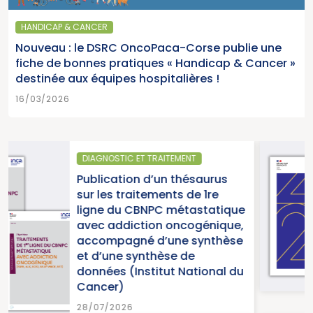
HANDICAP & CANCER
Nouveau : le DSRC OncoPaca-Corse publie une
fiche de bonnes pratiques « Handicap & Cancer »
destinée aux équipes hospitalières !
16/03/2026
NT
SANTÉ PUBLIQUE
ésaurus
Parution du rapport d
de 1re
2025 « Une année cha
tastatique
pour la lutte contre l
ogénique,
cancers » (Institut Na
 synthèse
du Cancer)
de
ational du
15/07/2026