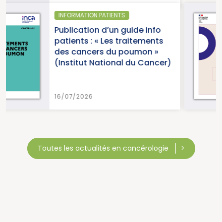
SANTÉ PUBLIQUE - ÉPIDÉMIOL
de info
Parution du panoram
itements
cancers en France, éd
umon »
2026 (Institut Nation
du Cancer)
Cancer)
15/07/2026
Toutes les actualités en cancérologie