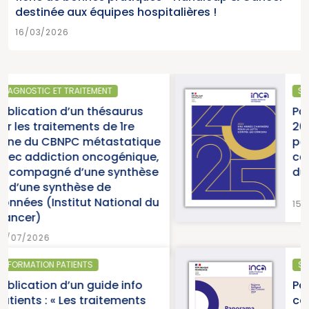
destinée aux équipes hospitalières !
16/03/2026
SANTÉ PUBLIQUE
Parution du rapport d’activit
2025 « Une année charnière
que
pour la lutte contre les
ue,
cancers » (Institut National
èse
du Cancer)
 du
15/07/2026
SANTÉ PUBLIQUE - ÉPIDÉMIOLOGIE
Parution du panorama des
s
cancers en France, édition