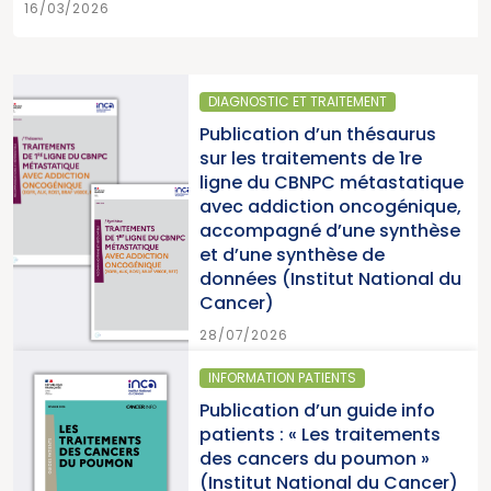
16/03/2026
RAITEMENT
SANTÉ PUBLIQUE
’un thésaurus
Parution du rap
ments de 1re
2025 « Une ann
PC métastatique
pour la lutte co
on oncogénique,
cancers » (Insti
d’une synthèse
du Cancer)
hèse de
itut National du
15/07/2026
IENTS
SANTÉ PUBLIQUE - É
’un guide info
Parution du p
es traitements
cancers en Fran
du poumon »
2026 (Institut 
ional du Cancer)
Cancer)