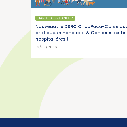
SANTÉ PUBLIQUE - 
patients : « Les
Parution du p
du poumon »
France, édition
HANDICAP & CANCER
r)
Cancer)
Nouveau : le DSRC OncoPaca-Corse pub
pratiques « Handicap & Cancer » desti
hospitalières !
>
N SAVOIR PLUS
15/07/2026
16/03/2026