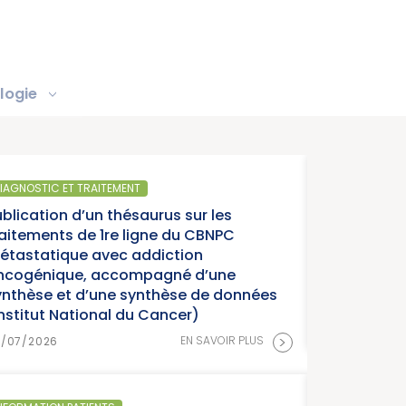
logie
IAGNOSTIC ET TRAITEMENT
ublication d’un thésaurus sur les
raitements de 1re ligne du CBNPC
étastatique avec addiction
ncogénique, accompagné d’une
ynthèse et d’une synthèse de données
Institut National du Cancer)
>
EN SAVOIR PLUS
8/07/2026