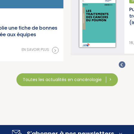
ÉPIDÉMIOLOGIE
I
anorama des cancers en
Pu
 2026 (Institut National du
t
(
lie une fiche de bonnes
née aux équipes
>
EN SAVOIR PLUS
16
>
EN SAVOIR PLUS
Toutes les actualités en cancérologie
S'abonner à nos newsletters