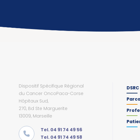
Dispositif Spécifique Régional
DSRC
du Cancer OncoPaca-Corse
Parc
Hôpitaux Sud,
270, Bd Ste Marguerite
Profe
13009, Marseille
Patie
Tel. 04 91 74 49 56
Tel. 04 91 74 49 58