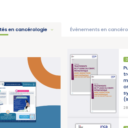
ités en cancérologie
Évènements en cancéro
D
pport d’activité 2025 « Une
P
e pour la lutte contre les
t
titut National du Cancer)
m
o
s
(
>
EN SAVOIR PLUS
2