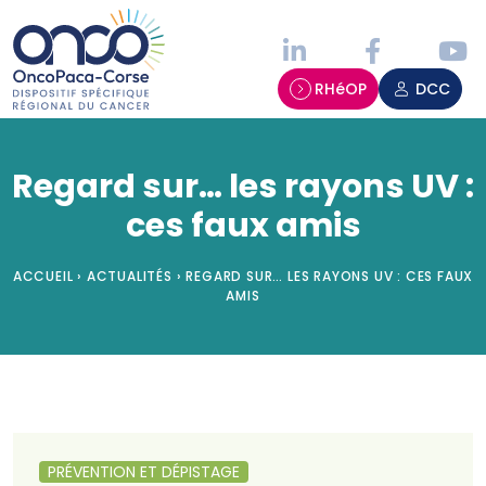
Panneau de gestion des cookies
RHéOP
DCC
Regard sur… les rayons UV :
ces faux amis
ACCUEIL
›
ACTUALITÉS
›
REGARD SUR… LES RAYONS UV : CES FAUX
AMIS
PRÉVENTION ET DÉPISTAGE