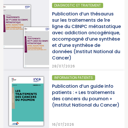
GNOSTIC ET TRAITEMENT
SANTÉ 
lication d’un thésaurus
Parut
les traitements de 1re
2025 
ne du CBNPC métastatique
pour l
c addiction oncogénique,
cancer
ompagné d’une synthèse
du Ca
d’une synthèse de
nées (Institut National du
15/07/
cer)
7/2026
ORMATION PATIENTS
SANTÉ 
ication d’un guide info
Parut
ents : « Les traitements
cance
 cancers du poumon »
2026 (
stitut National du Cancer)
Canc
7/2026
15/07/