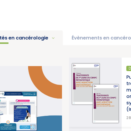
ités en cancérologie
Évènements en cancéro
DIAGNOSTIC ET TRAITEMENT
Publication d’un thésaurus sur
traitements de 1re ligne du C
métastatique avec addiction
oncogénique, accompagné d
synthèse et d’une synthèse 
(Institut National du Cancer)
EN S
28/07/2026