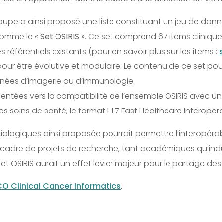
roupe a ainsi proposé une liste constituant un jeu de don
 comme le «
Set OSIRIS
». Ce set comprend 67 items clinique
 référentiels existants (pour en savoir plus sur les items :
r être évolutive et modulaire. Le contenu de ce set pourra
nnées d’imagerie ou d’immunologie.
ientées vers la compatibilité de l’ensemble OSIRIS avec u
s soins de santé, le format HL7 Fast Healthcare Interoperab
iologiques ainsi proposée pourrait permettre l’interopérab
le cadre de projets de recherche, tant académiques qu’in
 du Set OSIRIS aurait un effet levier majeur pour le partage d
O Clinical Cancer Informatics
.