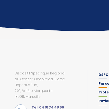
Dispositif Spécifique Régional
DSRC
du Cancer OncoPaca-Corse
Parc
Hôpitaux Sud,
270, Bd Ste Marguerite
Profe
13009, Marseille
Patie
Tel. 04 91 74 49 56