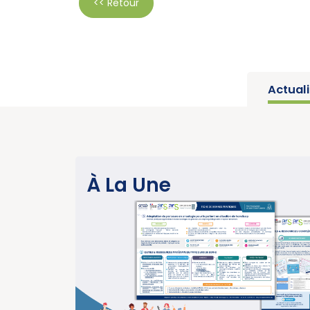
<< Retour
Actual
SANTÉ PUBLIQUE
À La Une
Parution du rapport d’activité 2025 « Une
année charnière pour la lutte contre les
cancers » (Institut National du Cancer)
>
EN SAVOIR PLUS
15/07/2026