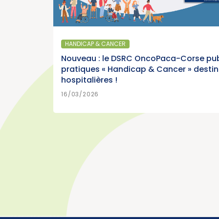
SANTÉ PUBLIQUE - ÉPIDÉMIOLOGIE
Parution du panorama des cancers en
France, édition 2026 (Institut National du
HANDICAP & CANCER
Cancer)
Nouveau : le DSRC OncoPaca-Corse pub
pratiques « Handicap & Cancer » desti
hospitalières !
>
EN SAVOIR PLUS
15/07/2026
16/03/2026