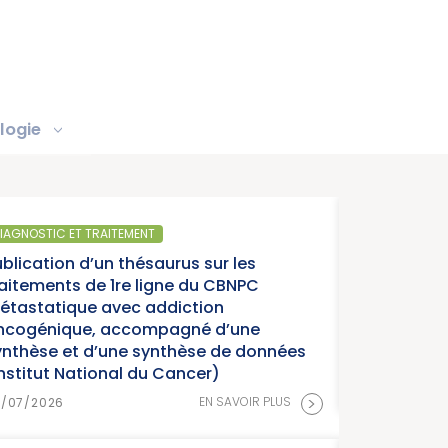
logie
SANTÉ PUBLIQUE
 les
Parution du rappo
BNPC
année charnière p
cancers » (Instit
’une
de données
15/07/2026
>
AVOIR PLUS