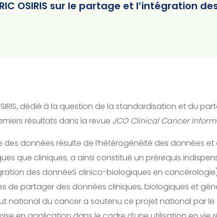
RIC OSIRIS sur le partage et l’intégration d
C OSIRIS, dédié à la question de la standardisation et du p
emiers résultats dans la revue
JCO Clinical Cancer Inform
ge des données résulte de l’hétérogénéité des données et 
ques que cliniques, a ainsi constitué un prérequis indispe
égration des donnéeS clinico-biologiques en cancérologie). 
res de partager des données cliniques, biologiques et gé
titut national du cancer a soutenu ce projet national par 
e en application dans le cadre d’une utilisation en vie ré