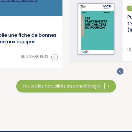
INFORMATION PATIENTS
Publication d’un guide info pat
traitements des cancers du 
(Institut National du Cancer)
lie une fiche de bonnes
née aux équipes
EN S
16/07/2026
>
EN SAVOIR PLUS
Toutes les actualités en cancérologie