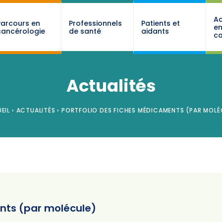
Ac
Parcours en
Professionnels
Patients et
e
cancérologie
de santé
aidants
ca
Actualités
EIL
›
ACTUALITÉS
›
PORTFOLIO DES FICHES MÉDICAMENTS (PAR MOLÉ
ents (par molécule)