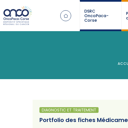
Panneau de gestion des cookies
DSRC
OncoPaca-
Corse
ACCU
DIAGNOSTIC ET TRAITEMENT
Portfolio des fiches Médicam