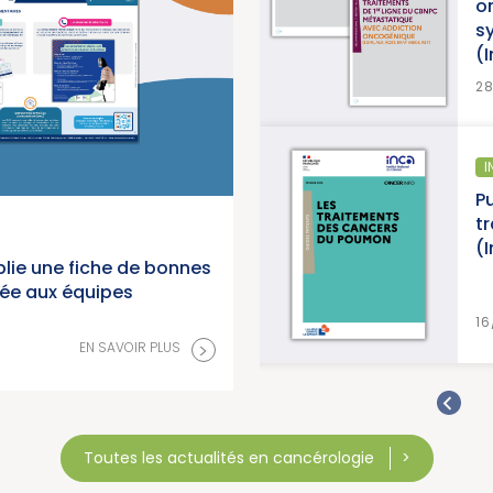
o
s
(
>
EN SAVOIR PLUS
2
ÉPIDÉMIOLOGIE
I
anorama des cancers en
Pu
 2026 (Institut National du
t
(
lie une fiche de bonnes
née aux équipes
>
EN SAVOIR PLUS
16
>
EN SAVOIR PLUS
Toutes les actualités en cancérologie