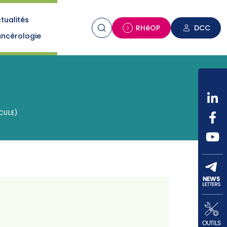
tualités
n
RHéOP
DCC
ncérologie
CULE)