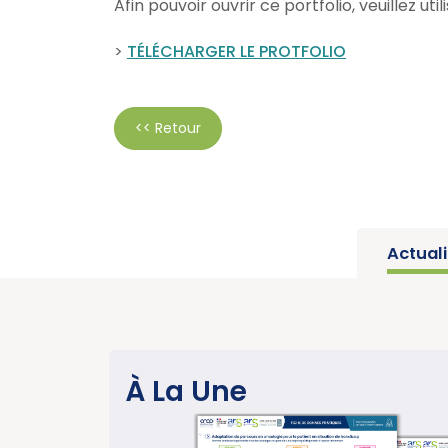
Afin pouvoir ouvrir ce portfolio, veuillez ut
>
TÉLÉCHARGER LE PROTFOLIO
<< Retour
Actual
SANTÉ PUBLIQUE
À La Une
sur les
Parution du ra
u CBNPC
année charnièr
ion
cancers » (Ins