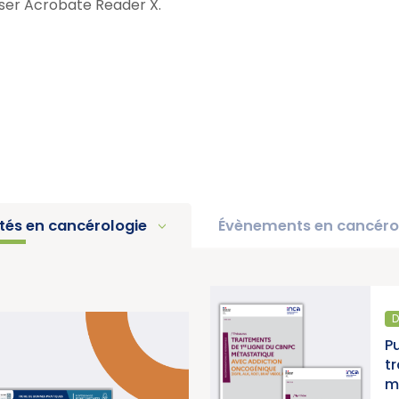
iliser Acrobate Reader X.
ités en cancérologie
Évènements en cancéro
D
pport d’activité 2025 « Une
P
e pour la lutte contre les
t
titut National du Cancer)
m