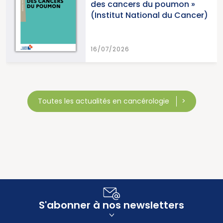
cancers du poumon »
2026 (I
itut National du Cancer)
Cancer
/2026
15/07/2
Toutes les actualités en cancérologie
S'abonner à nos newsletters