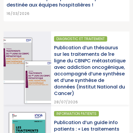
destinée aux équipes hospitalières !
16/03/2026
OSTIC ET TRAITEMENT
SANTÉ P
cation d’un thésaurus
Parutio
es traitements de 1re
2025 «
e du CBNPC métastatique
pour la
 addiction oncogénique,
cancers
mpagné d’une synthèse
du Can
une synthèse de
es (Institut National du
15/07/2
er)
/2026
MATION PATIENTS
SANTÉ PU
cation d’un guide info
Paruti
nts : « Les traitements
cancers