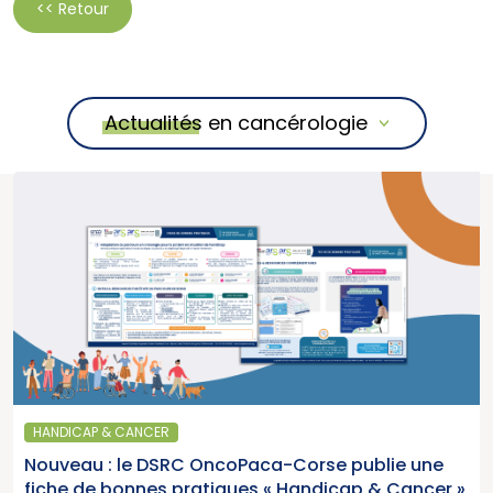
<< Retour
Actualités en cancérologie
HANDICAP & CANCER
Nouveau : le DSRC OncoPaca-Corse publie une
fiche de bonnes pratiques « Handicap & Cancer »