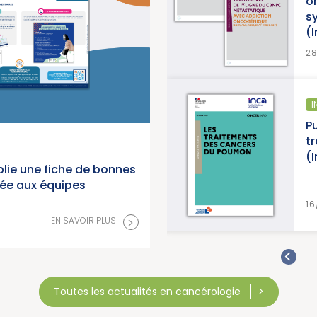
oncogénique, accompag
synthèse et d’une synth
(Institut National du Can
>
28/07/2026
INFORMATION PATIENTS
n
Publication d’un guide inf
 du
traitements des cancers
(Institut National du Can
lie une fiche de bonnes
née aux équipes
>
16/07/2026
>
EN SAVOIR PLUS
Toutes les actualités en cancérologie