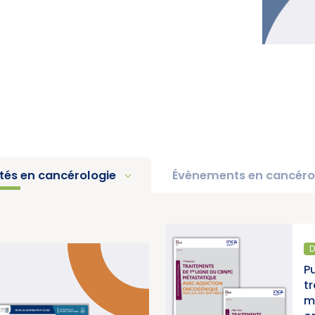
ités en cancérologie
Évènements en cancéro
DIAGNOSTIC ET TRAITEMENT
Une
Publication d’un thésauru
es
traitements de 1re ligne
)
métastatique avec addic