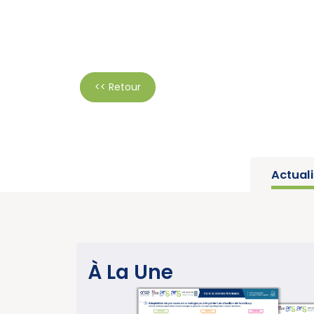
<< Retour
Actual
SANTÉ PUBLIQUE
À La Une
Parution du rapport d’activité 2025 « 
année charnière pour la lutte contre l
cancers » (Institut National du Cancer