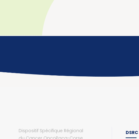
Dispositif Spécifique Régional
DSRC
du Cancer OncoPaca-Corse