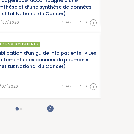
né d’une
èse de données
cer)
15/07/2026
>
EN SAVOIR PLUS
SANTÉ PUBLIQUE 
o patients : « Les
Parution du
 du poumon »
France, éditi
cer)
Cancer)
>
EN SAVOIR PLUS
15/07/2026