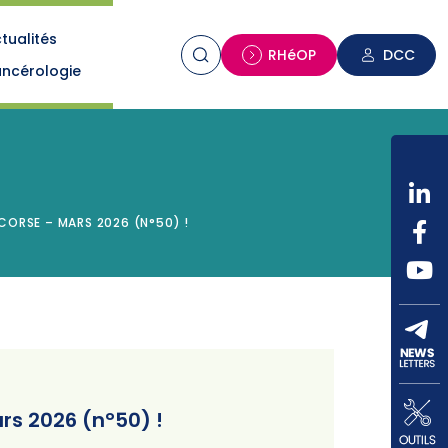
tualités
n
RHéOP
DCC
ncérologie
ORSE – MARS 2026 (N°50) !
rs 2026 (n°50) !