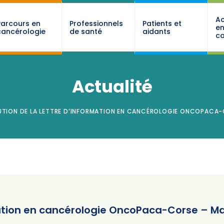
Ac
Parcours en
Professionnels
Patients et
e
cancérologie
de santé
aidants
ca
Actualité
TION DE LA LETTRE D’INFORMATION EN CANCÉROLOGIE ONCOPACA-C
mation en cancérologie OncoPaca-Corse – Ma