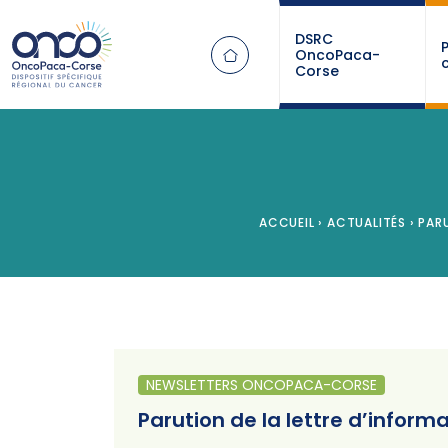
Panneau de gestion des cookies
DSRC
OncoPaca-
Corse
ACCUEIL
›
ACTUALITÉS
›
PARU
NEWSLETTERS ONCOPACA-CORSE
Parution de la lettre d’infor