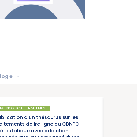
logie
SANTÉ PUBLIQUE
s sur les
Parution du 
 du CBNPC
année charniè
tion
cancers » (I