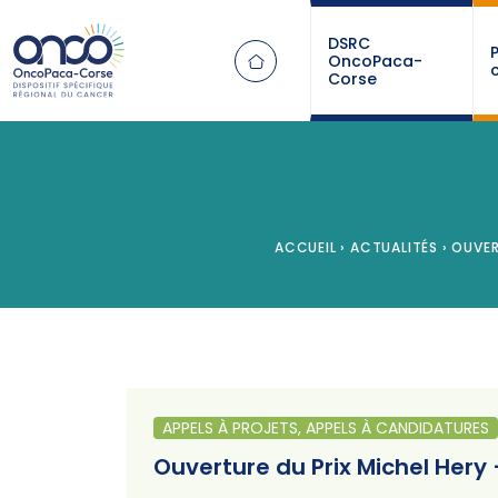
Panneau de gestion des cookies
DSRC
OncoPaca-
Corse
ACCUEIL
›
ACTUALITÉS
›
OUVERT
APPELS À PROJETS, APPELS À CANDIDATURES
Ouverture du Prix Michel Her