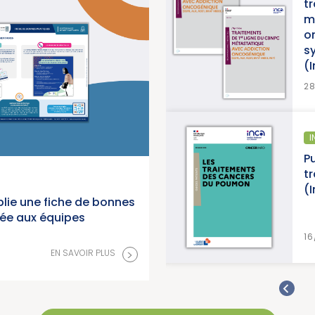
es
traitements de 1re ligne
)
métastatique avec addic
oncogénique, accompag
synthèse et d’une synth
(Institut National du Can
>
28/07/2026
INFORMATION PATIENTS
n
Publication d’un guide inf
 du
traitements des cancers
(Institut National du Can
lie une fiche de bonnes
née aux équipes
>
16/07/2026
>
EN SAVOIR PLUS