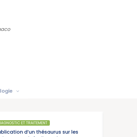
onaco
logie
SANTÉ PUBLIQUE
s sur les
Parution du 