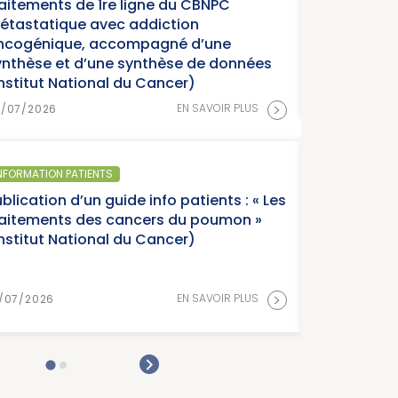
 du CBNPC
année charniè
tion
cancers » (I
né d’une
èse de données
cer)
15/07/2026
>
EN SAVOIR PLUS
SANTÉ PUBLIQUE 
o patients : « Les
Parution du
 du poumon »
France, éditi
cer)
Cancer)
>
EN SAVOIR PLUS
15/07/2026