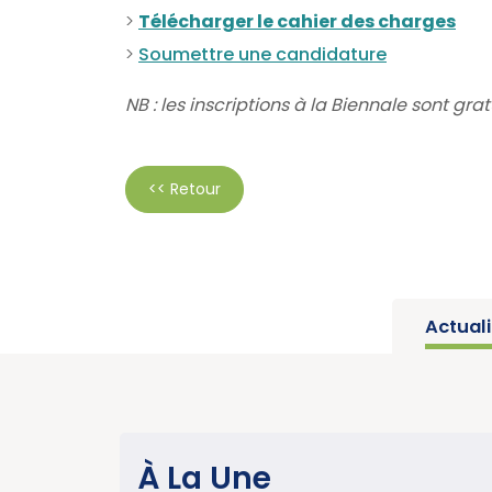
>
Télécharger le cahier des charges
>
Soumettre une candidature
NB : les inscriptions à la Biennale sont g
<< Retour
Actual
SANTÉ PUBLIQUE
À La Une
Parution du rapport d’activité 2025 « 