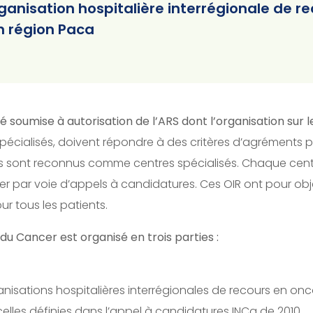
rganisation hospitalière interrégionale de r
n région Paca
é soumise à autorisation de l’ARS dont l’organisation sur 
spécialisés, doivent répondre à des critères d’agréments 
Ils sont reconnus comme centres spécialisés. Chaque centr
ncer par voie d’appels à candidatures. Ces OIR ont pour obj
our tous les patients.
l du Cancer est organisé en trois parties :
anisations hospitalières interrégionales de recours en onc
 celles définies dans l’appel à candidatures INCa de 2010