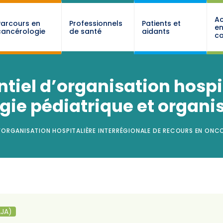
Ac
Parcours en
Professionnels
Patients et
e
cancérologie
de santé
aidants
ca
ntiel d’organisation hospi
gie pédiatrique et organi
D’ORGANISATION HOSPITALIÈRE INTERRÉGIONALE DE RECOURS EN ONC
AJA)