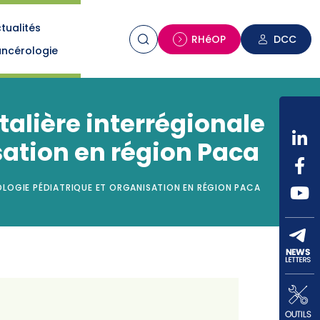
tualités
n
RHéOP
DCC
ncérologie
talière interrégionale
sation en région Paca
OLOGIE PÉDIATRIQUE ET ORGANISATION EN RÉGION PACA