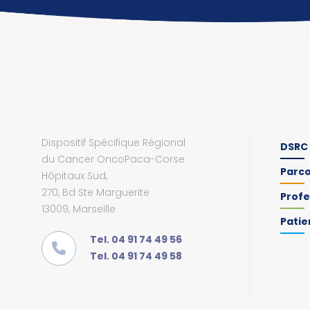
Dispositif Spécifique Régional
DSRC
du Cancer OncoPaca-Corse
Parc
Hôpitaux Sud,
270, Bd Ste Marguerite
Profe
13009, Marseille
Patie
Tel. 04 91 74 49 56
Tel. 04 91 74 49 58