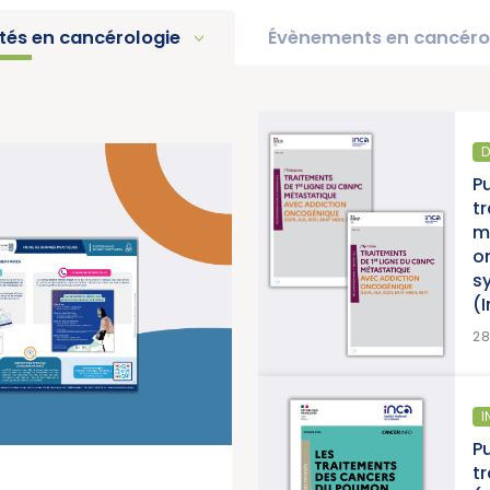
ités en cancérologie
Évènements en cancéro
DIAGNOSTIC ET TRAITEMENT
Une
Publication d’un thésauru
es
traitements de 1re ligne
)
métastatique avec addic
oncogénique, accompag
synthèse et d’une synth
(Institut National du Can
>
28/07/2026
INFORMATION PATIENTS
n
Publication d’un guide inf
 du
traitements des cancers