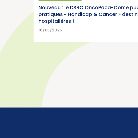
Cancer)
Nouveau : le DSRC OncoPaca-Corse pub
pratiques « Handicap & Cancer » desti
hospitalières !
EN SAVOIR PLUS
15/07/2026
16/03/2026