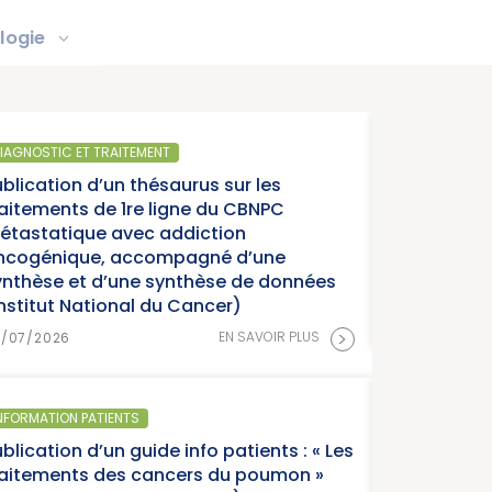
logie
SANTÉ PUBLIQUE
s sur les
Parution du 
 du CBNPC
année charniè
tion
cancers » (I
né d’une
èse de données
cer)
15/07/2026
>
EN SAVOIR PLUS
SANTÉ PUBLIQUE 
o patients : « Les
Parution du
 du poumon »
France, éditi