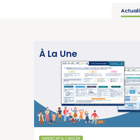
Actual
SANTÉ PUBLIQUE
À La Une
Parution du rapport d’activité 2025 « 
année charnière pour la lutte contre l
cancers » (Institut National du Cancer
EN SAVOIR PLUS
15/07/2026
SANTÉ PUBLIQUE - ÉPIDÉMIOLOGIE
Parution du panorama des cancers e
France, édition 2026 (Institut National
HANDICAP & CANCER