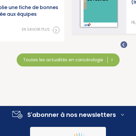
(Institut National du Can
lie une fiche de bonnes
née aux équipes
>
16/07/2026
>
EN SAVOIR PLUS
Toutes les actualités en cancérologie
S'abonner à nos newsletters