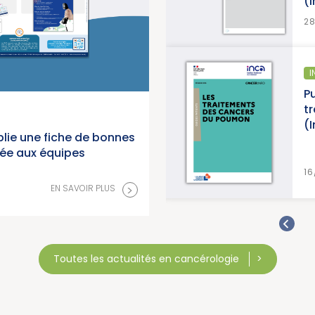
(
>
EN SAVOIR PLUS
2
ÉPIDÉMIOLOGIE
I
anorama des cancers en
Pu
 2026 (Institut National du
t
(
lie une fiche de bonnes
née aux équipes
>
EN SAVOIR PLUS
16
>
EN SAVOIR PLUS
Toutes les actualités en cancérologie