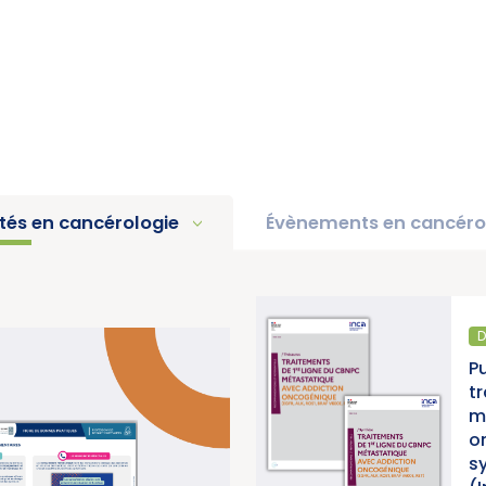
ités en cancérologie
Évènements en cancéro
D
pport d’activité 2025 « Une
P
e pour la lutte contre les
t
titut National du Cancer)
m
o
s