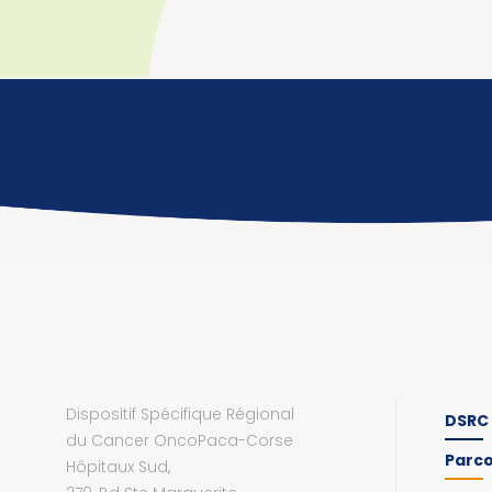
Dispositif Spécifique Régional
DSRC
du Cancer OncoPaca-Corse
Parc
Hôpitaux Sud,