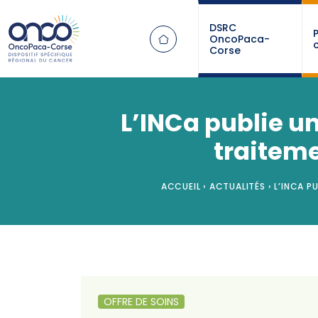
Panneau de gestion des cookies
DSRC
OncoPaca-
Corse
L’INCa publie un
traiteme
ACCUEIL
›
ACTUALITÉS
›
L’INCA PU
OFFRE DE SOINS