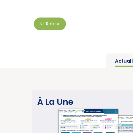
<< Retour
Actual
SANTÉ PUBLIQUE
À La Une
sur les
Parution du ra
u CBNPC
année charnièr
ion
cancers » (Ins
 d’une
e de données