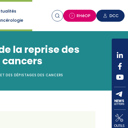
tualités
n
RHéOP
DCC
ncérologie
de la reprise des
s cancers
S ET DES DÉPISTAGES DES CANCERS