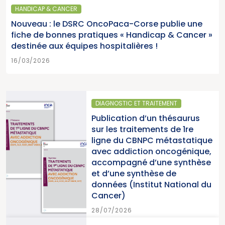
HANDICAP & CANCER
Nouveau : le DSRC OncoPaca-Corse publie une
fiche de bonnes pratiques « Handicap & Cancer »
destinée aux équipes hospitalières !
16/03/2026
IAGNOSTIC ET TRAITEMENT
SANT
blication d’un thésaurus
Paru
r les traitements de 1re
2025
gne du CBNPC métastatique
pour
ec addiction oncogénique,
canc
compagné d’une synthèse
du 
 d’une synthèse de
nnées (Institut National du
15/0
ncer)
/07/2026