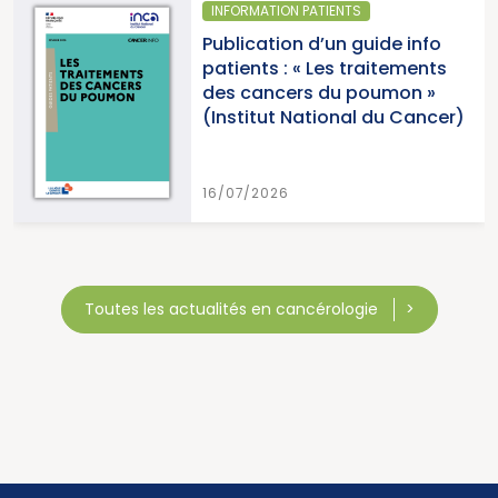
NFORMATION PATIENTS
SANT
blication d’un guide info
Par
tients : « Les traitements
canc
s cancers du poumon »
2026
nstitut National du Cancer)
Can
/07/2026
15/0
Toutes les actualités en cancérologie