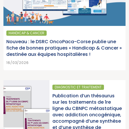
HANDICAP & CANCER
Nouveau : le DSRC OncoPaca-Corse publie une
fiche de bonnes pratiques « Handicap & Cancer »
destinée aux équipes hospitalières !
16/03/2026
GNOSTIC ET TRAITEMENT
SANTÉ 
lication d’un thésaurus
Parut
les traitements de 1re
2025 
ne du CBNPC métastatique
pour l
c addiction oncogénique,
cancer
ompagné d’une synthèse
du Ca
d’une synthèse de