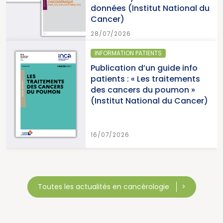
nées (Institut National du
15/07/
cer)
7/2026
ORMATION PATIENTS
SANTÉ 
ication d’un guide info
Parut
ents : « Les traitements
cance
 cancers du poumon »
2026 (
stitut National du Cancer)
Canc
7/2026
15/07/
Toutes les actualités en cancérologie