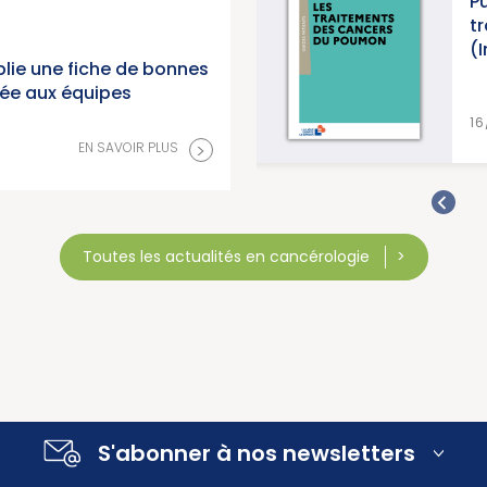
 en
Publication d’un guide i
nal du
traitements des cance
(Institut National du C
lie une fiche de bonnes
née aux équipes
>
LUS
16/07/2026
>
EN SAVOIR PLUS
Toutes les actualités en cancérologie
S'abonner à nos newsletters