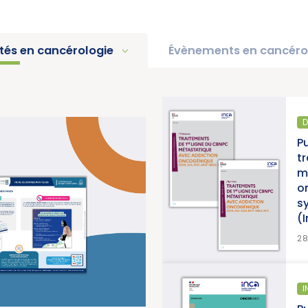
ités en cancérologie
Évènements en cancéro
DIAGNOSTIC ET TRAITEMENT
« Une
Publication d’un thésau
 les
traitements de 1re lig
cer)
métastatique avec add
oncogénique, accomp
synthèse et d’une syn
(Institut National du C
>
LUS
28/07/2026
INFORMATION PATIENTS