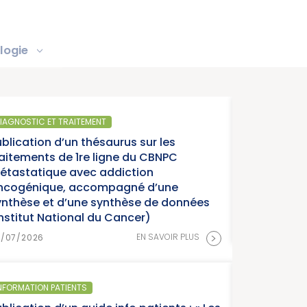
logie
SANTÉ PUBLI
rus sur les
Parution d
ne du CBNPC
année char
iction
cancers » 
agné d’une
thèse de données
ancer)
15/07/2026
>
EN SAVOIR PLUS
SANTÉ PUBLIQ