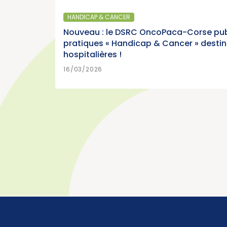
Parution du panorama des cancers
France, édition 2026 (Institut Natio
HANDICAP & CANCER
Cancer)
Nouveau : le DSRC OncoPaca-Corse pub
pratiques « Handicap & Cancer » desti
hospitalières !
EN SAVOIR P
15/07/2026
16/03/2026