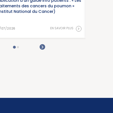
nfo patients : « Les
Parution 
rs du poumon »
France, éd
ancer)
Cancer)
>
EN SAVOIR PLUS
15/07/2026