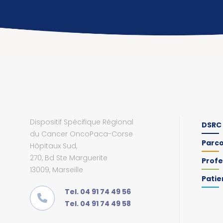
Dispositif Spécifique Régional
DSRC
du Cancer OncoPaca-Corse
Parc
Hôpitaux Sud,
270, Bd Ste Marguerite
Profe
13009, Marseille
Patie
Tel. 04 91 74 49 56
Tel. 04 91 74 49 58