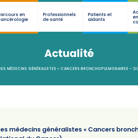
Ac
Parcours en
Professionnels
Patients et
e
cancérologie
de santé
aidants
ca
Actualité
DES MÉDECINS GÉNÉRALISTES « CANCERS BRONCHOPULMONAIRES – DU
e des médecins généralistes « Cancers bron