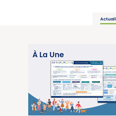
Actual
SANTÉ PUBLIQUE
À La Une
Parution du rapport d’activité 2025 
année charnière pour la lutte contre
cancers » (Institut National du Can
EN SAVOIR P
15/07/2026
SANTÉ PUBLIQUE - ÉPIDÉMIOLOGIE