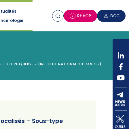
tualités
n
RHéOP
DCC
ncérologie
US-TYPE RE+/HER2- » (INSTITUT NATIONAL DU CANCER)
 localisés – Sous-type