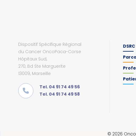
Dispositif Spécifique Régional
DSRC
du Cancer OncoPaca-Corse
Parc
Hôpitaux Sud,
270, Bd Ste Marguerite
Profe
13009, Marseille
Patie
Tel. 04 91 74 49 56
Tel. 04 91 74 49 58
© 2026 OncoP