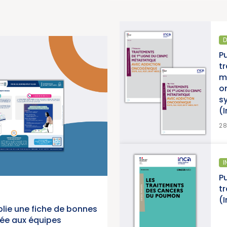
DIAGNOSTIC ET TRAITEMENT
Publication d’un thésaurus sur les
traitements de 1re ligne du CBNPC
métastatique avec addiction
oncogénique, accompagné d’une
synthèse et d’une synthèse de données
(Institut National du Cancer)
>
EN SAVOIR PLUS
28/07/2026
INFORMATION PATIENTS
Publication d’un guide info patients : « Les
traitements des cancers du poumon »
(Institut National du Cancer)
lie une fiche de bonnes
née aux équipes