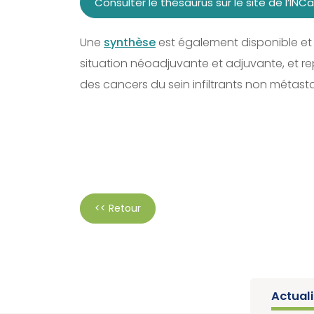
Consulter le thésaurus sur le site de l’INC
Une
synthèse
est également disponible et 
situation néoadjuvante et adjuvante, et 
des cancers du sein infiltrants non métas
<< Retour
Actual