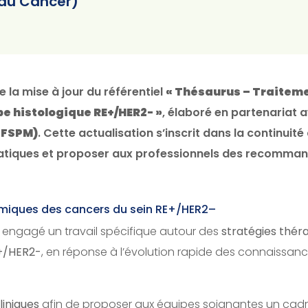
l du Cancer)
e la mise à jour du référentiel
« Thésaurus – Traitem
pe histologique RE+/HER2- »
, élaboré en partenariat 
SFSPM)
. Cette actualisation s’inscrit dans la continui
atiques et proposer aux professionnels des recommand
émiques des cancers du sein RE+/HER2–
a engagé un travail spécifique autour des
stratégies thér
+/HER2-
, en réponse à l’évolution rapide des connaissanc
liniques
afin de proposer aux équipes soignantes un cadr