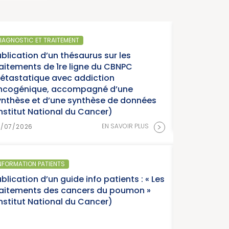
SANTÉ PUBLIQUE
Parution du rapport d’activité 2025
année charnière pour la lutte contr
cancers » (Institut National du Can
EN SAVOIR P
15/07/2026
SANTÉ PUBLIQUE - ÉPIDÉMIOLOGIE
Parution du panorama des cancers
France, édition 2026 (Institut Natio
Cancer)