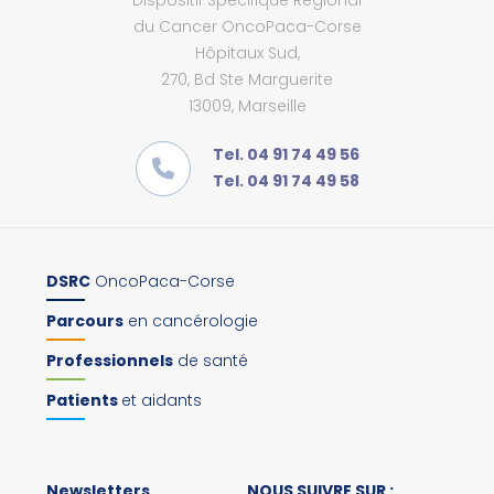
Dispositif Spécifique Régional
du Cancer OncoPaca-Corse
Hôpitaux Sud,
270, Bd Ste Marguerite
13009, Marseille
Tel. 04 91 74 49 56
Tel. 04 91 74 49 58
DSRC
OncoPaca-Corse
Parcours
en cancérologie
Professionnels
de santé
Patients
et aidants
Newsletters
NOUS SUIVRE SUR :