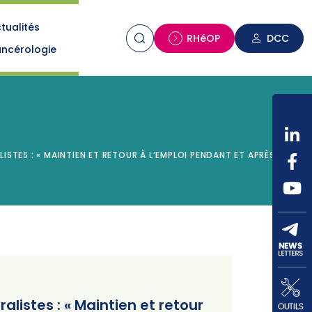
tualités
n
RHéOP
DCC
ncérologie
STES : « MAINTIEN ET RETOUR À L’EMPLOI PENDANT ET APRÈS UN
listes : « Maintien et retour