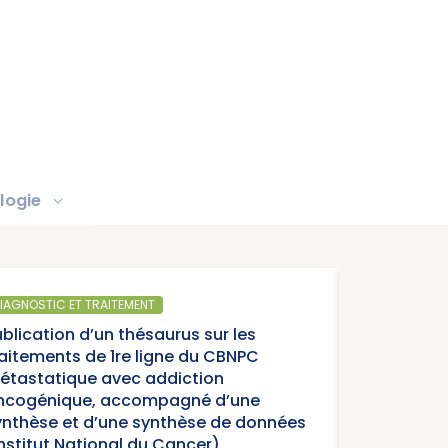
logie
MENT
SANTÉ
hésaurus sur les
Parut
e ligne du CBNPC
année
c addiction
cance
compagné d’une
 synthèse de données
 du Cancer)
15/07/