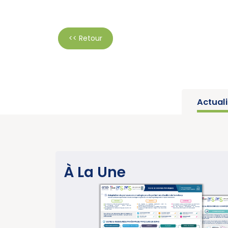
<< Retour
Actual
SANTÉ PUBLIQUE
À La Une
Parution du rapport d’activité 
année charnière pour la lutte c
cancers » (Institut National d
EN SA
15/07/2026