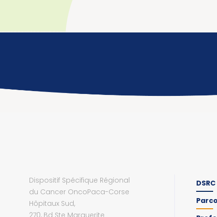
Dispositif Spécifique Régional
DSRC
du Cancer OncoPaca-Corse
Parc
Hôpitaux Sud,
270, Bd Ste Marguerite