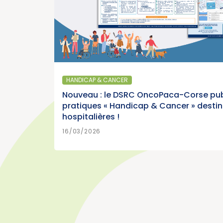
SANTÉ PUBLIQUE - ÉPIDÉMIOLOGIE
Parution du panorama des can
France, édition 2026 (Institut 
HANDICAP & CANCER
Cancer)
Nouveau : le DSRC OncoPaca-Corse pub
pratiques « Handicap & Cancer » desti
hospitalières !
EN SA
15/07/2026
16/03/2026