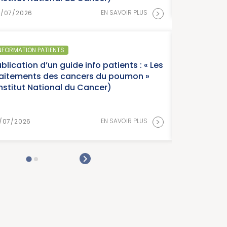
>
EN SAVOIR PLUS
SANTÉ 
ide info patients : « Les
Parut
cancers du poumon »
Franc
 du Cancer)
Canc
>
EN SAVOIR PLUS
15/07/