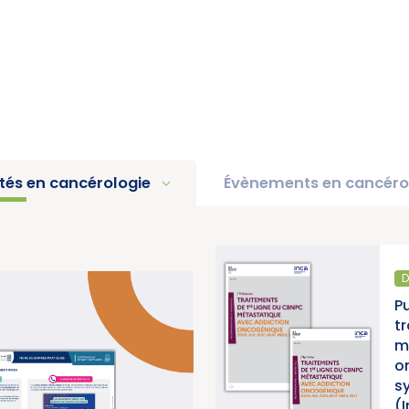
ités en cancérologie
Évènements en cancéro
DIAGNOSTIC ET TRAITE
2025 « Une
Publication d’un t
ontre les
traitements de 1r
u Cancer)
métastatique ave
oncogénique, ac
synthèse et d’une
(Institut National
>
VOIR PLUS