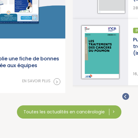
28/07/2026
INFORMATION PATIENTS
cers en
Publication d’un gu
National du
traitements des 
(Institut National
lie une fiche de bonnes
née aux équipes
>
VOIR PLUS
16/07/2026
>
EN SAVOIR PLUS
Toutes les actualités en cancérologie