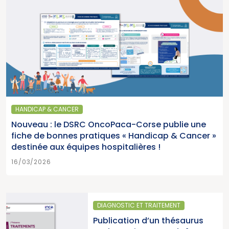
HANDICAP & CANCER
Nouveau : le DSRC OncoPaca-Corse publie une
fiche de bonnes pratiques « Handicap & Cancer »
destinée aux équipes hospitalières !
16/03/2026
T TRAITEMENT
SANTÉ PUBLIQUE
 d’un thésaurus
Parution du r