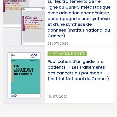
tements de 1re
2025 « Une a
BNPC métastatique
pour la lutte 
tion oncogénique,
cancers » (In
é d’une synthèse
du Cancer)
nthèse de
stitut National du
15/07/2026
PATIENTS
SANTÉ PUBLIQUE -
 d’un guide info
Parution du 
« Les traitements
cancers en Fr
s du poumon »
2026 (Institu
ational du Cancer)
Cancer)
15/07/2026