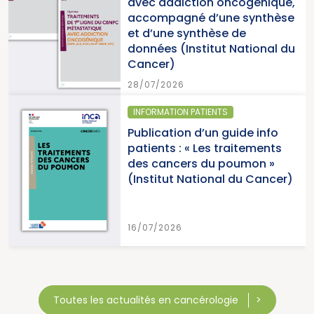
c addiction oncogénique,
cancer
ompagné d’une synthèse
du Ca
d’une synthèse de
nées (Institut National du
15/07/
cer)
7/2026
ORMATION PATIENTS
SANTÉ 
ication d’un guide info
Parut
ents : « Les traitements
cance
 cancers du poumon »
2026 (
stitut National du Cancer)
Canc
7/2026
15/07/
Toutes les actualités en cancérologie