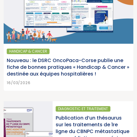
HANDICAP & CANCER
Nouveau : le DSRC OncoPaca-Corse publie une
fiche de bonnes pratiques « Handicap & Cancer »
destinée aux équipes hospitalières !
16/03/2026
GNOSTIC ET TRAITEMENT
SANTÉ 
lication d’un thésaurus
Parut
les traitements de 1re
2025 
ne du CBNPC métastatique
pour l