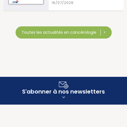
026
15/07/202
Toutes les actualités en cancérologie
S'abonner à nos newsletters