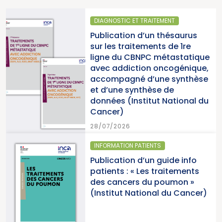
STIC ET TRAITEMENT
SANTÉ PUB
ation d’un thésaurus
Parution
s traitements de 1re
2025 « U
du CBNPC métastatique
pour la l
ddiction oncogénique,
cancers 
pagné d’une synthèse
du Canc
ne synthèse de
s (Institut National du
15/07/202
r)
2026
ATION PATIENTS
SANTÉ PUB
ation d’un guide info
Parutio
ts : « Les traitements
cancers 
ancers du poumon »
2026 (In
tut National du Cancer)
Cancer)