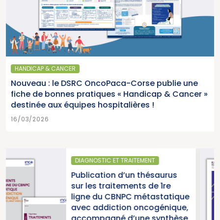
HANDICAP & CANCER
Nouveau : le DSRC OncoPaca-Corse publie une
fiche de bonnes pratiques « Handicap & Cancer »
destinée aux équipes hospitalières !
16/03/2026
ITEMENT
SANTÉ PUBLIQUE
n thésaurus
Parution du rappo
nts de 1re
2025 « Une année
 métastatique
pour la lutte cont
 oncogénique,
cancers » (Institu
une synthèse
du Cancer)