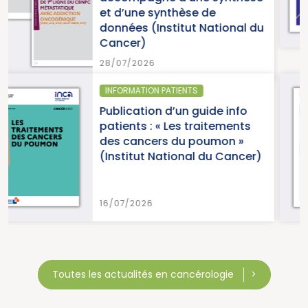
èse de
ut National du
15/07/2026
NTS
SANTÉ PUBLIQUE - ÉPID
n guide info
Parution du pan
 traitements
cancers en France
u poumon »
2026 (Institut Na
nal du Cancer)
Cancer)
15/07/2026
Toutes les actualités en cancérologie