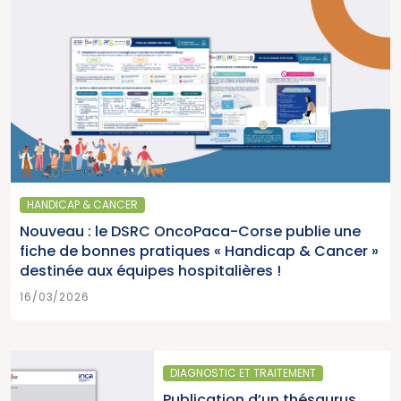
HANDICAP & CANCER
Nouveau : le DSRC OncoPaca-Corse publie une
fiche de bonnes pratiques « Handicap & Cancer »
destinée aux équipes hospitalières !
16/03/2026
ITEMENT
SANTÉ PUBLIQUE
n thésaurus
Parution du rappo