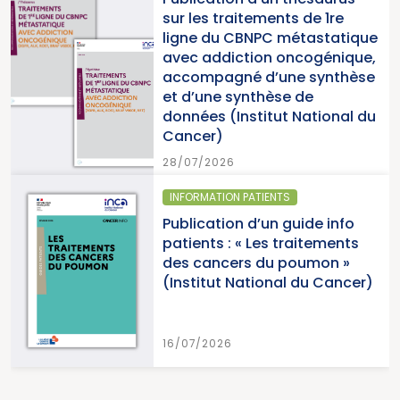
nts de 1re
2025 « Une année
 métastatique
pour la lutte cont
 oncogénique,
cancers » (Institu
une synthèse
du Cancer)
èse de
ut National du
15/07/2026
NTS
SANTÉ PUBLIQUE - ÉPID
n guide info
Parution du pan
 traitements
cancers en France
u poumon »
2026 (Institut Na
nal du Cancer)
Cancer)
15/07/2026