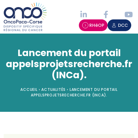
Panneau de gestion des cookies
RHéOP
DCC
Lancement du portail
appelsprojetsrecherche.fr
(INCa).
ACCUEIL
›
ACTUALITÉS
›
LANCEMENT DU PORTAIL
APPELSPROJETSRECHERCHE.FR (INCA).