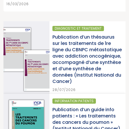
16/03/2026
T TRAITEMENT
SANTÉ PUBLIQUE
 d’un thésaurus
Parution du r
tements de 1re
2025 « Une a
BNPC métastatique
pour la lutte 
tion oncogénique,
cancers » (In
é d’une synthèse
du Cancer)
nthèse de
stitut National du
15/07/2026
PATIENTS
SANTÉ PUBLIQUE -
 d’un guide info
Parution du 
« Les traitements
cancers en Fr
s du poumon »
2026 (Institu
ational du Cancer)
Cancer)