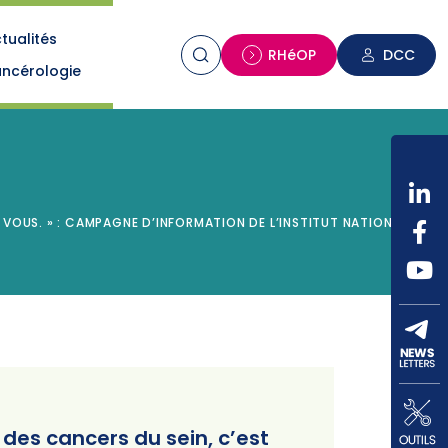
tualités
n
RHéOP
DCC
ncérologie
 VOUS. » : CAMPAGNE D’INFORMATION DE L’INSTITUT NATIONAL DU
des cancers du sein, c’est