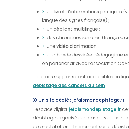
un
livret d’informations pratiques
(ve
langue des signes française) ;
un
dépliant multilingue
;
des
chroniques sonores
(français, cr
une
vidéo d’animation
;
une
bande dessinée pédagogique e
en partenariat avec l’association CoAc
Tous ces supports sont accessibles en lign
dépistage des cancers du sein
.
Un site dédié : jefaismondepistage.fr
L’espace digital
jefaismondepistage.fr
cen
dépistage organisé des cancers du sein, ma
colorectal et prochainement sur le dépis