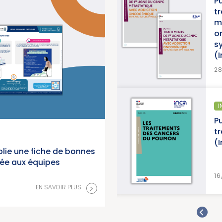
Publication d’un thésaurus sur les
traitements de 1re ligne du CBNPC
métastatique avec addiction
oncogénique, accompagné d’une
synthèse et d’une synthèse de données
(Institut National du Cancer)
>
EN SAVOIR PLUS
28/07/2026
INFORMATION PATIENTS
Publication d’un guide info patients : « Les
traitements des cancers du poumon »
(Institut National du Cancer)
lie une fiche de bonnes
née aux équipes
>
EN SAVOIR PLUS
16/07/2026
>
EN SAVOIR PLUS