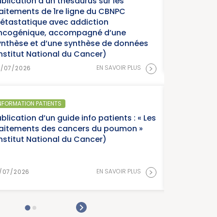
Parution du rapport d’activité 2025 « Une
année charnière pour la lutte contre les
cancers » (Institut National du Cancer)
>
EN SAVOIR PLUS
15/07/2026
SANTÉ PUBLIQUE - ÉPIDÉMIOLOGIE
Parution du panorama des cancers en
France, édition 2026 (Institut National du
Cancer)
>
EN SAVOIR PLUS
15/07/2026