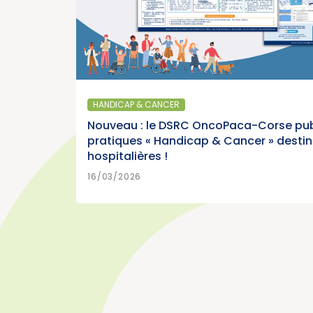
SANTÉ PUBLIQUE - ÉPIDÉMIOLOGIE
Parution du panorama des cance
France, édition 2026 (Institut Nat
HANDICAP & CANCER
Cancer)
Nouveau : le DSRC OncoPaca-Corse pub
pratiques « Handicap & Cancer » desti
hospitalières !
EN SAVOI
15/07/2026
16/03/2026