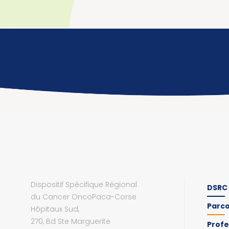
Dispositif Spécifique Régional
DSRC
du Cancer OncoPaca-Corse
Parc
Hôpitaux Sud,
270, Bd Ste Marguerite
Profe