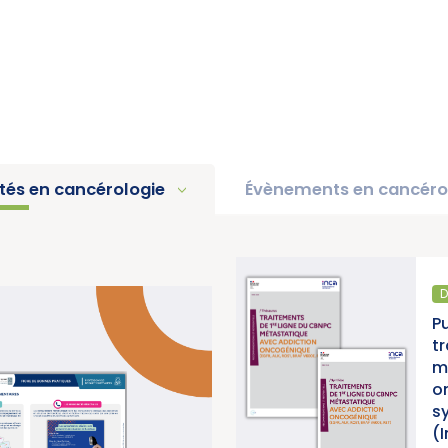
ités en cancérologie
Évènements en cancéro
DIAGNOSTIC ET TRAITEMEN
25 « Une
Publication d’un thés
re les
traitements de 1re l
ancer)
métastatique avec a
oncogénique, acco
synthèse et d’une s
(Institut National d
>
R PLUS