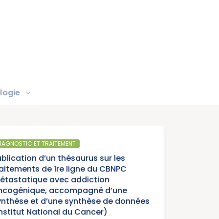
logie
T
SANTÉ PU
aurus sur les
Parution
igne du CBNPC
année ch
ddiction
cancers 
mpagné d’une
ynthèse de données
u Cancer)
15/07/20