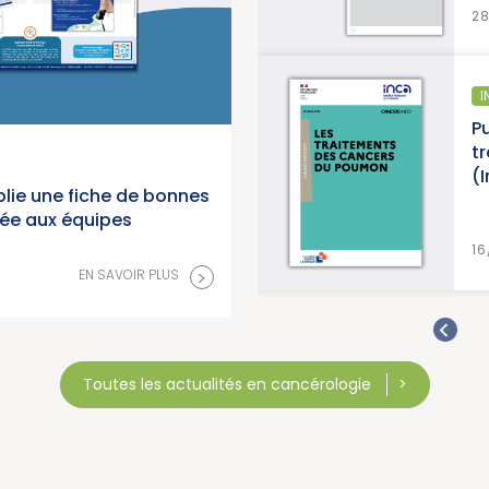
28/07/2026
INFORMATION PATIENTS
rs en
Publication d’un guide
ional du
traitements des can
(Institut National d
lie une fiche de bonnes
née aux équipes
>
R PLUS
16/07/2026
>
EN SAVOIR PLUS
Toutes les actualités en cancérologie