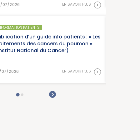
>
EN SAVOIR PLUS
SANTÉ PUB
 info patients : « Les
Parutio
cers du poumon »
France, 
u Cancer)
Cancer
>
EN SAVOIR PLUS
15/07/20