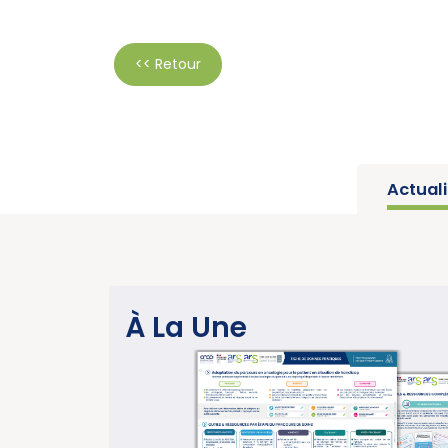
<< Retour
Actual
SANTÉ PUBLIQUE
À La Une
Parution du rapport d’activité 20
année charnière pour la lutte cont
cancers » (Institut National du C
EN SAVOI
15/07/2026