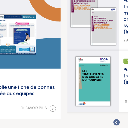
Publication d’un thésaurus sur les
traitements de 1re ligne du CBNPC
métastatique avec addiction
oncogénique, accompagné d’une
synthèse et d’une synthèse de don
(Institut National du Cancer)
EN SAVOIR P
28/07/2026
INFORMATION PATIENTS
Publication d’un guide info patients 
traitements des cancers du poumo
(Institut National du Cancer)
lie une fiche de bonnes
née aux équipes
EN SAVOIR P
16/07/2026
>
EN SAVOIR PLUS