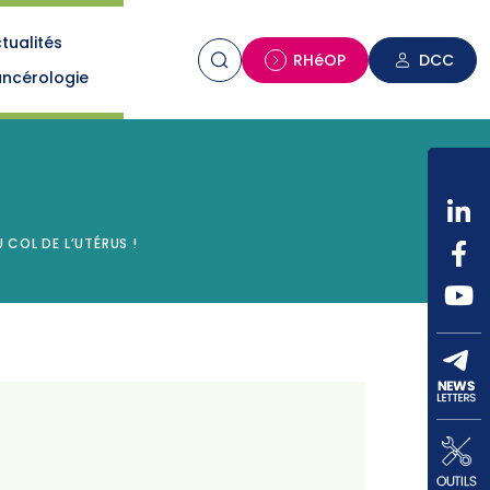
tualités
n
RHéOP
DCC
ncérologie
 COL DE L’UTÉRUS !
!