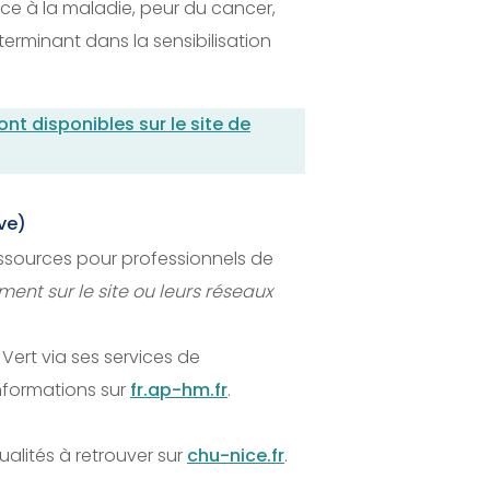
face à la maladie, peur du cancer,
terminant dans la sensibilisation
nt disponibles sur le site de
ve)
essources pour professionnels de
nt sur le site ou leurs réseaux
Vert via ses services de
nformations sur
fr.ap-hm.fr
.
ualités à retrouver sur
chu-nice.fr
.