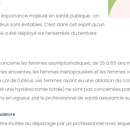
.
 importance majeure en santé publique : on
rus sont évitables. C’est dans cet esprit qu’un
a été déployé sur l’ensemble du territoire
 concerne les femmes asymptomatiques, de 25 à 65 ans inc
emmes enceintes, les femmes ménopausées et les femmes v
ol de l’utérus. Les femmes ayant eu une ablation du col d
 une hystérectomie totale) ne sont pas concernées par l
s en vigueur, par le professionnel de santé assurant le s
nvaincre
 d’être incitée au dépistage par un professionnel avec lequ