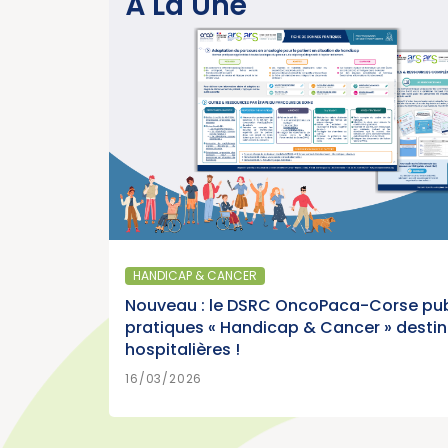
À La Une
Parution du rapport d’activité 2025 « Une
année charnière pour la lutte contre les
cancers » (Institut National du Cancer)
>
EN SAVOIR PLUS
15/07/2026
SANTÉ PUBLIQUE - ÉPIDÉMIOLOGIE
Parution du panorama des cancers en
France, édition 2026 (Institut National du
HANDICAP & CANCER
Cancer)
Nouveau : le DSRC OncoPaca-Corse pub
pratiques « Handicap & Cancer » desti
hospitalières !
>
EN SAVOIR PLUS
15/07/2026
16/03/2026