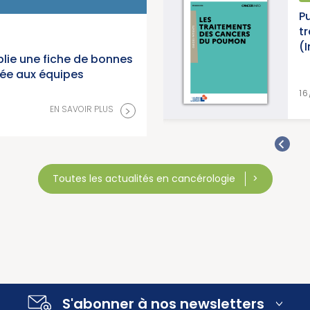
Publication d’un guide info p
u
traitements des cancers d
(Institut National du Cance
lie une fiche de bonnes
née aux équipes
>
E
16/07/2026
>
EN SAVOIR PLUS
Toutes les actualités en cancérologie
S'abonner à nos newsletters