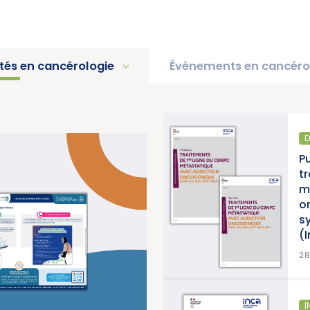
ités en cancérologie
Évènements en cancéro
DIAGNOSTIC ET TRAITEMENT
e
Publication d’un thésaurus s
traitements de 1re ligne d
métastatique avec addicti
oncogénique, accompagné
synthèse et d’une synthès
(Institut National du Cance
>
E
28/07/2026
INFORMATION PATIENTS