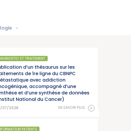
logie
SANTÉ PUBLIQUE
ur les
Parution du rap
u CBNPC
année charnière
on
cancers » (Ins
 d’une
e de données
r)
15/07/2026
>
N SAVOIR PLUS
SANTÉ PUBLIQUE - 