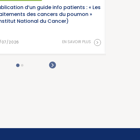
atients : « Les
Parution du p
u poumon »
France, édition
r)
Cancer)
>
N SAVOIR PLUS
15/07/2026