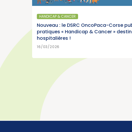
Parution du panorama des cancers en
France, édition 2026 (Institut National d
HANDICAP & CANCER
Cancer)
Nouveau : le DSRC OncoPaca-Corse pub
pratiques « Handicap & Cancer » desti
hospitalières !
EN SAVOIR PLUS
15/07/2026
16/03/2026