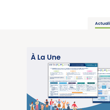
Actual
SANTÉ PUBLIQUE
À La Une
Parution du rapport d’activité 2025 « Un
année charnière pour la lutte contre les
cancers » (Institut National du Cancer)
EN SAVOIR PLUS
15/07/2026
SANTÉ PUBLIQUE - ÉPIDÉMIOLOGIE