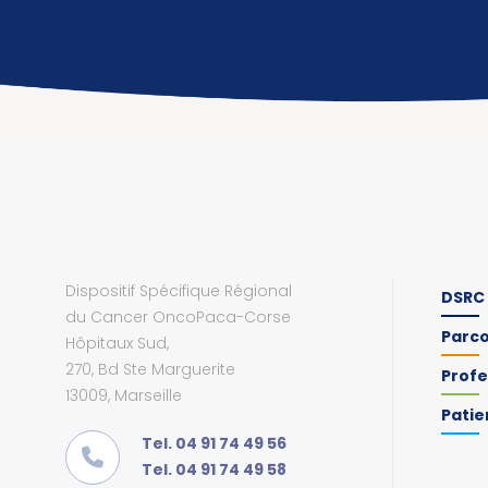
Dispositif Spécifique Régional
DSRC
du Cancer OncoPaca-Corse
Parc
Hôpitaux Sud,
270, Bd Ste Marguerite
Profe
13009, Marseille
Patie
Tel. 04 91 74 49 56
Tel. 04 91 74 49 58