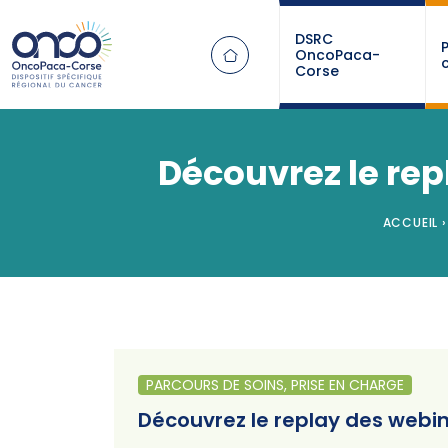
Panneau de gestion des cookies
DSRC
OncoPaca-
Corse
Découvrez le rep
ACCUEIL
›
PARCOURS DE SOINS, PRISE EN CHARGE
Découvrez le replay des webin