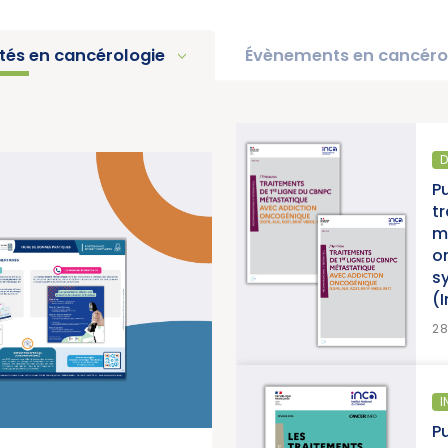
ités en cancérologie
Évènements en cancéro
D
pport d’activité 2025 « Une
P
e pour la lutte contre les
t
titut National du Cancer)
m
o
s
(
>
EN SAVOIR PLUS
2
ÉPIDÉMIOLOGIE
I
anorama des cancers en
Pu