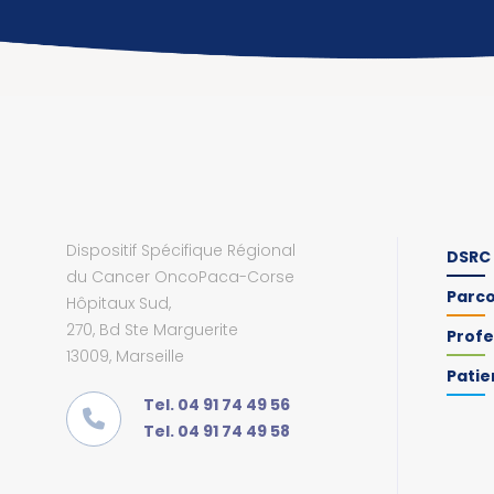
Dispositif Spécifique Régional
DSRC
du Cancer OncoPaca-Corse
Parc
Hôpitaux Sud,
270, Bd Ste Marguerite
Profe
13009, Marseille
Patie
Tel. 04 91 74 49 56
Tel. 04 91 74 49 58