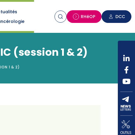
tualités
n
RHéOP
DCC
ncérologie
C (session 1 & 2)
ON 1 & 2)