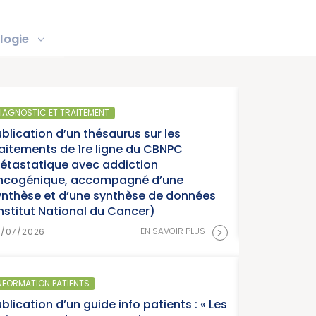
logie
IAGNOSTIC ET TRAITEMENT
ublication d’un thésaurus sur les
raitements de 1re ligne du CBNPC
étastatique avec addiction
ncogénique, accompagné d’une
ynthèse et d’une synthèse de données
Institut National du Cancer)
>
EN SAVOIR PLUS
8/07/2026
NFORMATION PATIENTS
blication d’un guide info patients : « Les