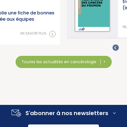
 2026 (Institut National du
t
(
lie une fiche de bonnes
née aux équipes
>
EN SAVOIR PLUS
16
>
EN SAVOIR PLUS
Toutes les actualités en cancérologie
S'abonner à nos newsletters