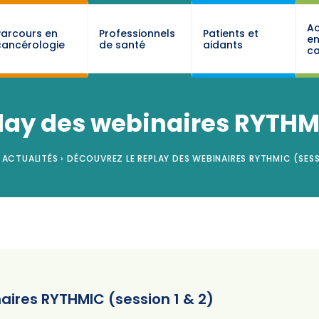
Ac
Parcours en
Professionnels
Patients et
e
cancérologie
de santé
aidants
ca
lay des webinaires RYTHMI
ACTUALITÉS
›
DÉCOUVREZ LE REPLAY DES WEBINAIRES RYTHMIC (SESSI
aires RYTHMIC (session 1 & 2)