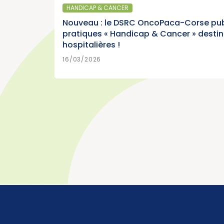
du poumon »
France, édition
HANDICAP & CANCER
r)
Cancer)
Nouveau : le DSRC OncoPaca-Corse pub
pratiques « Handicap & Cancer » desti
hospitalières !
>
N SAVOIR PLUS
15/07/2026
16/03/2026