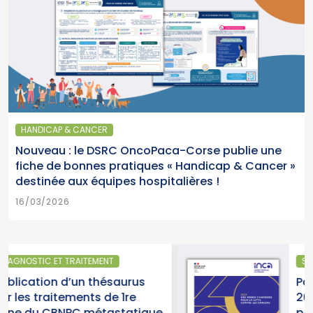
HANDICAP & CANCER
Nouveau : le DSRC OncoPaca-Corse publie une
fiche de bonnes pratiques « Handicap & Cancer »
destinée aux équipes hospitalières !
16/03/2026
SANTÉ PUBLIQUE
s
Parution du rapport d’activi
2025 « Une année charnière
ique
pour la lutte contre les