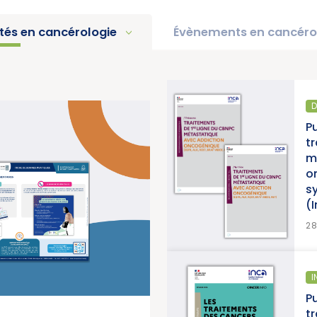
ités en cancérologie
Évènements en cancéro
DIAGNOSTIC 
ctivité 2025 « Une
Publicatio
 lutte contre les
traitement
ional du Cancer)
métastati
oncogéniq
synthèse 
(Institut 
>
EN SAVOIR PLUS
28/07/2026
IE
INFORMATION
des cancers en
Publication
nstitut National du
traitemen