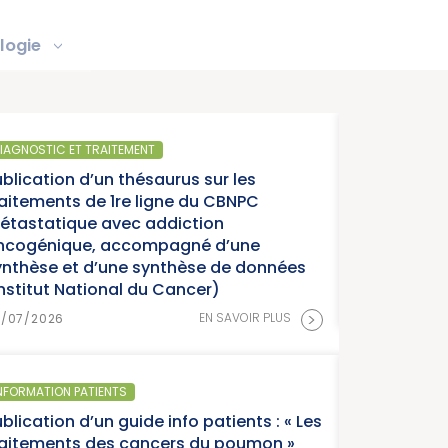
logie
ET TRAITEMENT
n d’un thésaurus sur les
s de 1re ligne du CBNPC
que avec addiction
ue, accompagné d’une
et d’une synthèse de données
National du Cancer)
>
EN SAVOIR PLUS
 PATIENTS
 d’un guide info patients : « Les
ts des cancers du poumon »