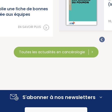
(Institut 
lie une fiche de bonnes
née aux équipes
>
EN SAVOIR PLUS
16/07/2026
>
EN SAVOIR PLUS
Toutes les actualités en cancérologie
S'abonner à nos newsletters