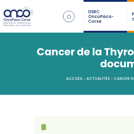
Panneau de gestion des cookies
DSRC
OncoPaca-
Corse
Cancer de la Thyro
docume
ACCUEIL
›
ACTUALITÉS
›
CANCER DE