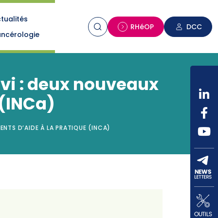
tualités
n
RHéOP
DCC
ncérologie
ivi : deux nouveaux
 (INCa)
NTS D’AIDE À LA PRATIQUE (INCA)