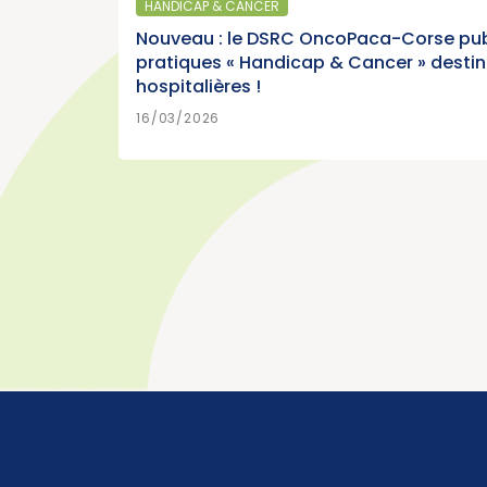
HANDICAP & CANCER
Cancer)
Nouveau : le DSRC OncoPaca-Corse pub
pratiques « Handicap & Cancer » desti
hospitalières !
>
LUS
15/07/2026
16/03/2026