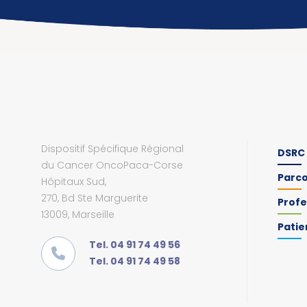
Dispositif Spécifique Régional
DSRC
du Cancer OncoPaca-Corse
Parc
Hôpitaux Sud,
270, Bd Ste Marguerite
Profe
13009, Marseille
Patie
Tel. 04 91 74 49 56
Tel. 04 91 74 49 58