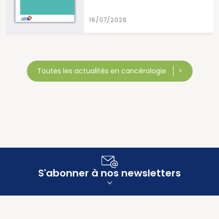
6/07/2026
15/
Toutes les actualités en cancérologie
S'abonner à nos newsletters