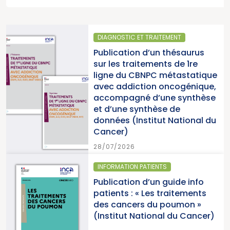
DIAGNOSTIC ET TRAITEMENT
SA
Publication d’un thésaurus
Pa
sur les traitements de 1re
20
ligne du CBNPC métastatique
pou
avec addiction oncogénique,
can
accompagné d’une synthèse
du
et d’une synthèse de
données (Institut National du
15/
Cancer)
28/07/2026
INFORMATION PATIENTS
SA
Publication d’un guide info
Pa
patients : « Les traitements
ca
des cancers du poumon »
20
(Institut National du Cancer)
Ca