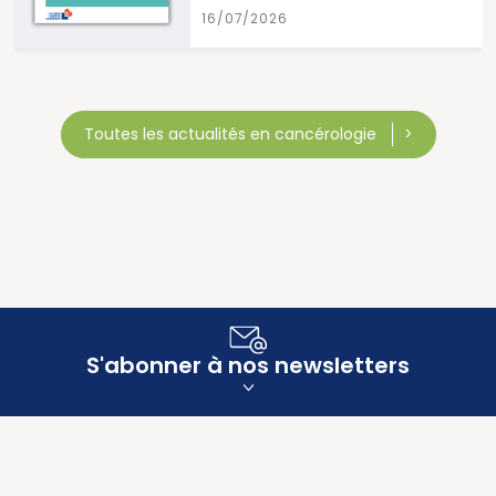
/2026
15/07/2
Toutes les actualités en cancérologie
S'abonner à nos newsletters