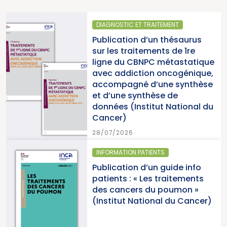
OSTIC ET TRAITEMENT
SANTÉ P
cation d’un thésaurus
Parutio
es traitements de 1re
2025 «
e du CBNPC métastatique
pour la
 addiction oncogénique,
cancers
mpagné d’une synthèse
du Can
une synthèse de
es (Institut National du
15/07/2
er)
/2026
MATION PATIENTS
SANTÉ PU
cation d’un guide info
Paruti
nts : « Les traitements
cancers
cancers du poumon »
2026 (I
itut National du Cancer)
Cancer