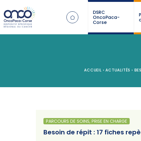
Panneau de gestion des cookies
DSRC
OncoPaca-
Corse
ACCUEIL
›
ACTUALITÉS
›
BES
PARCOURS DE SOINS, PRISE EN CHARGE
Besoin de répit : 17 fiches rep