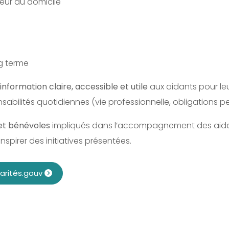
eur du domicile
g terme
information claire, accessible et utile
aux aidants pour leu
nsabilités quotidiennes (vie professionnelle, obligations p
et bénévoles
impliqués dans l’accompagnement des aidants
inspirer des initiatives présentées.
idarités.gouv