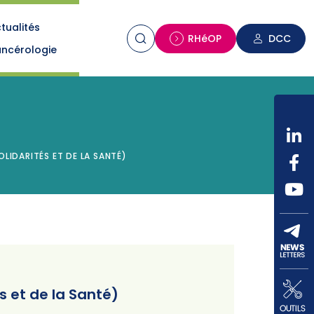
tualités
n
RHéOP
DCC
ncérologie
OLIDARITÉS ET DE LA SANTÉ)
és et de la Santé)