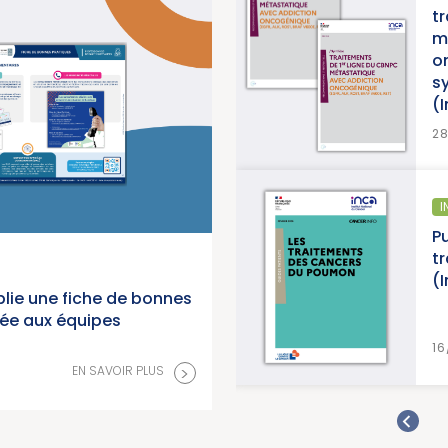
traitements de 1re ligne du CBNPC
métastatique avec addiction
oncogénique, accompagné d’une
synthèse et d’une synthèse de donn
(Institut National du Cancer)
EN SAVOIR PLU
28/07/2026
INFORMATION PATIENTS
Publication d’un guide info patients : 
traitements des cancers du poumon 
(Institut National du Cancer)
lie une fiche de bonnes
née aux équipes
EN SAVOIR PLU
16/07/2026
>
EN SAVOIR PLUS