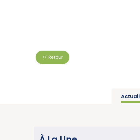
<< Retour
Actual
SANTÉ PUBLIQUE
À La Une
Parution du rapport d’activité 2025 « Une