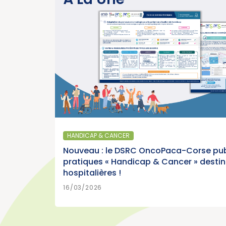
année charnière pour la lutte contre les
cancers » (Institut National du Cancer)
>
EN SAVOIR PLUS
15/07/2026
SANTÉ PUBLIQUE - ÉPIDÉMIOLOGIE
Parution du panorama des cancers en
France, édition 2026 (Institut National du
HANDICAP & CANCER
Cancer)
Nouveau : le DSRC OncoPaca-Corse pub
pratiques « Handicap & Cancer » desti
hospitalières !
>
EN SAVOIR PLUS
15/07/2026
16/03/2026