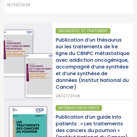
16/03/2026
GNOSTIC ET TRAITEMENT
SANTÉ 
lication d’un thésaurus
Parut
les traitements de 1re
2025 
ne du CBNPC métastatique
pour l
c addiction oncogénique,
cancer
ompagné d’une synthèse
du Ca
d’une synthèse de
nées (Institut National du
15/07/
cer)
7/2026
ORMATION PATIENTS
SANTÉ 
ication d’un guide info
Parut
ents : « Les traitements
cance
 cancers du poumon »
2026 (