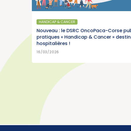
IQUE - ÉPIDÉMIOLOGIE
 du panorama des cancers en
dition 2026 (Institut National du
HANDICAP & CANCER
Nouveau : le DSRC OncoPaca-Corse pub
pratiques « Handicap & Cancer » desti
hospitalières !
>
EN SAVOIR PLUS
6
16/03/2026