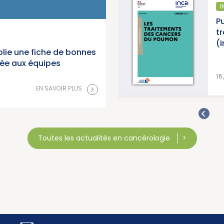
INFORMATION PATIENTS
Publication d’un guide info patients : « Les
traitements des cancers du poumon »
(Institut National du Cancer)
lie une fiche de bonnes
née aux équipes
>
EN SAVOIR PLUS
16/07/2026
>
EN SAVOIR PLUS
Toutes les actualités en cancérologie