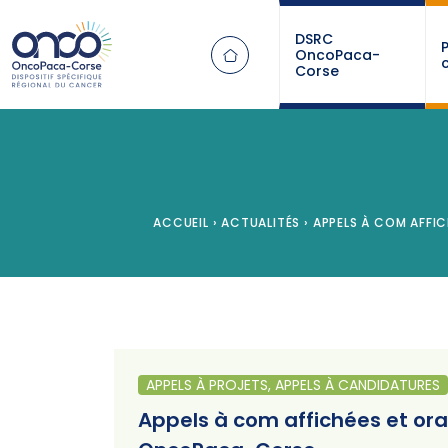
Panneau de gestion des cookies
DSRC
OncoPaca-
Corse
ACCUEIL
›
ACTUALITÉS
›
APPELS À COM AFFIC
APPELS À PROJETS, APPELS À CANDIDATURES
Appels à com affichées et ora