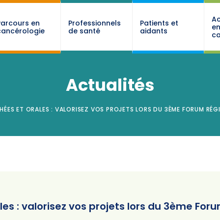
Ac
Parcours en
Professionnels
Patients et
e
cancérologie
de santé
aidants
ca
Actualités
HÉES ET ORALES : VALORISEZ VOS PROJETS LORS DU 3ÈME FORUM 
les : valorisez vos projets lors du 3ème For