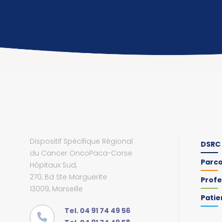
Dispositif Spécifique Régional
DSRC
du Cancer OncoPaca-Corse
Parc
Hôpitaux Sud,
270, Bd Ste Marguerite
Profe
13009, Marseille
Patie
Tel. 04 91 74 49 56