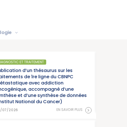
logie
SANTÉ PUBLIQUE
Parution du rapport d’activité 2025 « U
année charnière pour la lutte contre le
cancers » (Institut National du Cancer
EN SAVOIR PLUS
15/07/2026