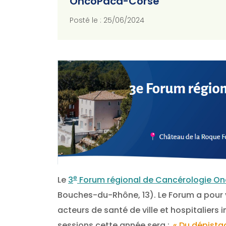
OncoPaca-Corse
Posté le : 25/06/2024
e
Le
3
Forum régional de Cancérologie O
Bouches-du-Rhône, 13). Le Forum a pour 
acteurs de santé de ville et hospitaliers
sessions cette année sera :
« Du dépistag