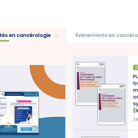
ités en cancérologie
Évènements en cancéro
DIAGNOSTIC ET TRAITEMENT
Publication d’un thésaurus sur les
traitements de 1re ligne du CBNPC
métastatique avec addiction
oncogénique, accompagné d’une
synthèse et d’une synthèse de données
(Institut National du Cancer)
>
EN SAVOIR PLUS
28/07/2026