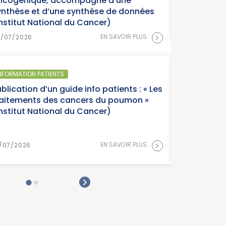
nées
15/07/2026
>
LUS
SANTÉ PUBLIQUE - ÉPIDÉMIOLOG
: « Les
Parution du panorama
n »
France, édition 2026 (I
Cancer)
>
LUS
15/07/2026