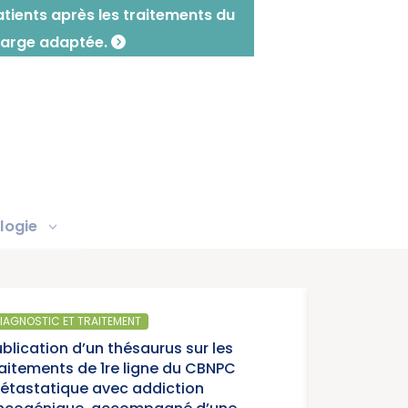
patients après les traitements du
charge adaptée.
logie
SANTÉ PUBLIQUE
Parution du rapport d’a
année charnière pour la
cancers » (Institut Na