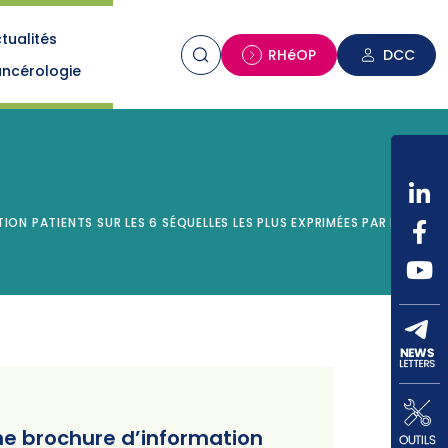
tualités
n
RHéOP
DCC
ncérologie
ON PATIENTS SUR LES 6 SÉQUELLES LES PLUS EXPRIMÉES PAR LES
une brochure d’information