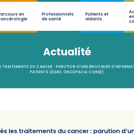
Ac
Parcours en
Professionnels
Patients et
e
cancérologie
de santé
aidants
ca
Actualité
ES TRAITEMENTS DU CANCER : PARUTION D’UNE BROCHURE D’INFORMATI
PATIENTS (DSRC ONCOPACA-CORSE)
rès les traitements du cancer : parution d’