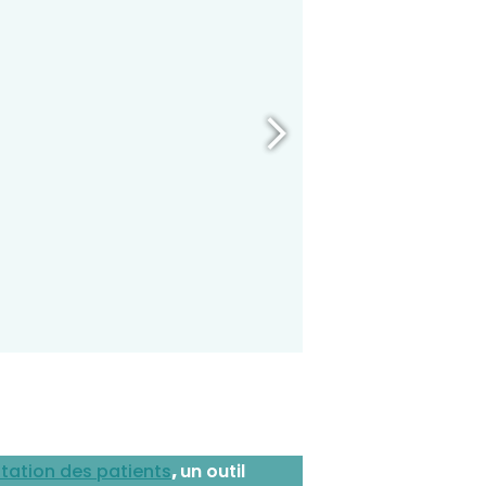
ntation des patients
,
un outil