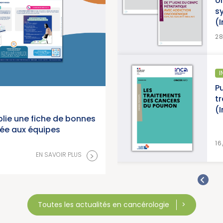
oncogénique, accompagné d’une
synthèse et d’une synthèse de don
(Institut National du Cancer)
EN SAVOIR P
28/07/2026
INFORMATION PATIENTS
Publication d’un guide info patients 
traitements des cancers du poumo
(Institut National du Cancer)
lie une fiche de bonnes
née aux équipes
EN SAVOIR P
16/07/2026
>
EN SAVOIR PLUS
Toutes les actualités en cancérologie