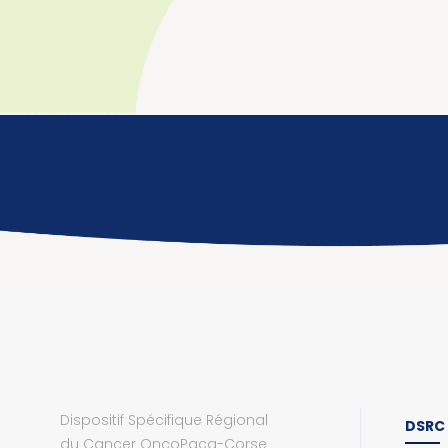
Dispositif Spécifique Régional
DSRC
du Cancer OncoPaca-Corse