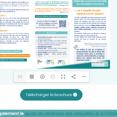
1/2
Télécharger la brochure
galement le
guide de repérage des séquelles et à l’orie