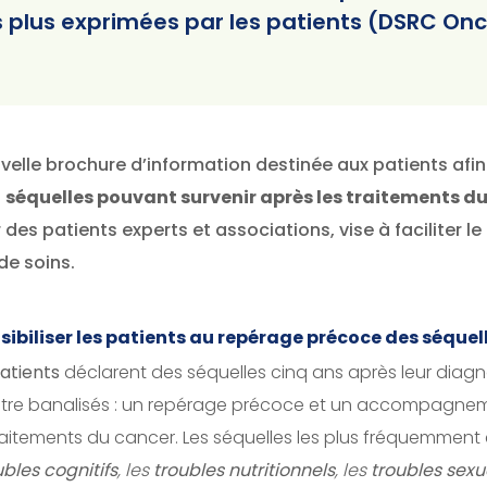
les plus exprimées par les patients (DSRC O
lle brochure d’information destinée aux patients afin 
s
séquelles pouvant survenir après les traitements d
des patients experts et associations, vise à faciliter le
de soins.
ibiliser les patients au repérage précoce des séquel
atients
déclarent des séquelles cinq ans après leur diagn
 être banalisés : un repérage précoce et un accompagne
 traitements du cancer. Les séquelles les plus fréquemment 
ubles cognitifs
, les
troubles nutritionnels
, les
troubles sexu