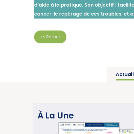
d’aide à la pratique. Son objectif : facil
cancer, le repérage de ces troubles, et 
<< Retour
Actual
SANTÉ PUBLIQUE
À La Une
Parution du rapport d’activité 2025 « Une
année charnière pour la lutte contre les
cancers » (Institut National du Cancer)