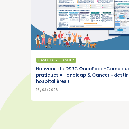
>
EN SAVOIR PLUS
15/07/2026
SANTÉ PUBLIQUE - ÉPIDÉMIOLOGIE
Parution du panorama des cancers en
France, édition 2026 (Institut National du
HANDICAP & CANCER
Cancer)
Nouveau : le DSRC OncoPaca-Corse pub
pratiques « Handicap & Cancer » desti
hospitalières !
>
EN SAVOIR PLUS
15/07/2026
16/03/2026