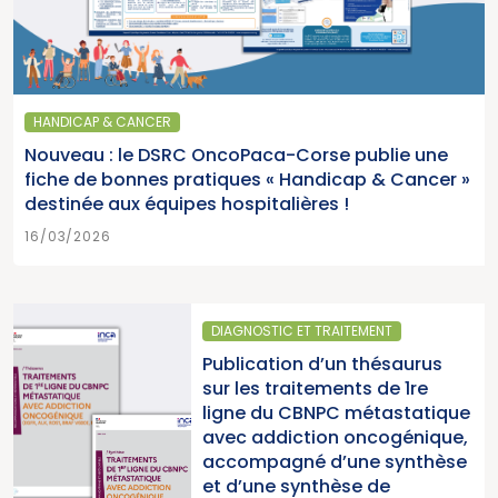
HANDICAP & CANCER
Nouveau : le DSRC OncoPaca-Corse publie une
fiche de bonnes pratiques « Handicap & Cancer »
destinée aux équipes hospitalières !
16/03/2026
GNOSTIC ET TRAITEMENT
SANTÉ 
lication d’un thésaurus
Parut
les traitements de 1re
2025 
ne du CBNPC métastatique
pour l
c addiction oncogénique,
cancer
ompagné d’une synthèse
du Ca
d’une synthèse de