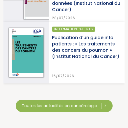
nées (Institut National du
15/07/
cer)
7/2026
ORMATION PATIENTS
SANTÉ 
ication d’un guide info
Parut
ents : « Les traitements
cance
 cancers du poumon »
2026 (
stitut National du Cancer)
Canc
7/2026
15/07/
Toutes les actualités en cancérologie