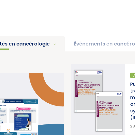
ités en cancérologie
Évènements en cancéro
D
pport d’activité 2025 « Une
P
e pour la lutte contre les
t
titut National du Cancer)
m
o
s
(
>
EN SAVOIR PLUS
2