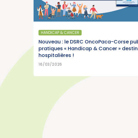
SANTÉ PUBLIQUE - 
patients : « Les
Parution du p
du poumon »
France, édition
HANDICAP & CANCER
r)
Cancer)
Nouveau : le DSRC OncoPaca-Corse pub
pratiques « Handicap & Cancer » desti
hospitalières !
>
N SAVOIR PLUS
15/07/2026
16/03/2026