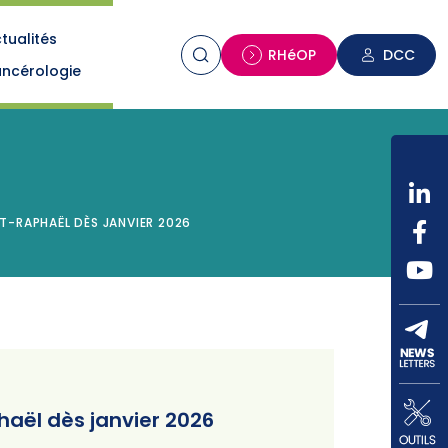
tualités
n
RHéOP
DCC
ncérologie
T-RAPHAËL DÈS JANVIER 2026
haël dès janvier 2026