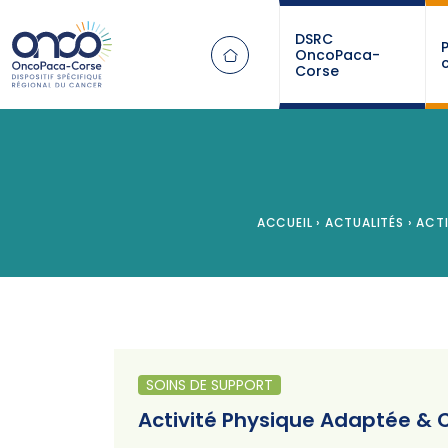
Panneau de gestion des cookies
DSRC
OncoPaca-
Corse
ACCUEIL
›
ACTUALITÉS
›
ACTI
SOINS DE SUPPORT
Activité Physique Adaptée & C