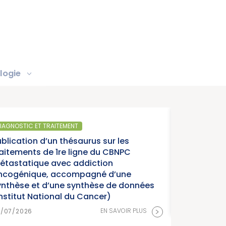
logie
IAGNOSTIC ET TRAITEMENT
ublication d’un thésaurus sur les
raitements de 1re ligne du CBNPC
étastatique avec addiction
ncogénique, accompagné d’une
ynthèse et d’une synthèse de données
Institut National du Cancer)
>
EN SAVOIR PLUS
8/07/2026