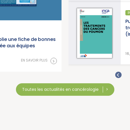
ÉPIDÉMIOLOGIE
I
anorama des cancers en
Pu
 2026 (Institut National du
t
(
lie une fiche de bonnes
née aux équipes
>
EN SAVOIR PLUS
16
>
EN SAVOIR PLUS
Toutes les actualités en cancérologie