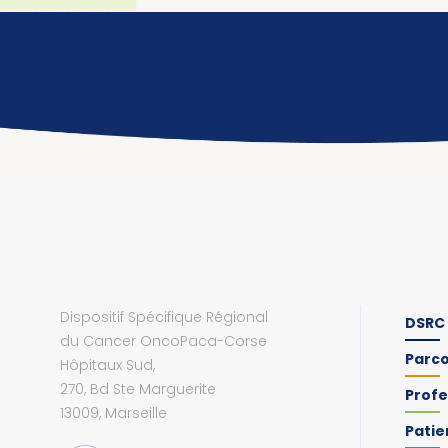
Dispositif Spécifique Régional
DSRC
du Cancer OncoPaca-Corse
Parc
Hôpitaux Sud,
270, Bd Ste Marguerite
Profe
13009, Marseille
Patie