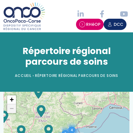
Panneau de gestion des cookies
RHéOP
DCC
Répertoire régional
parcours de soins
ACCUEIL
›
RÉPERTOIRE RÉGIONAL PARCOURS DE SOINS
Parcours de soins - Carte
+
−
4