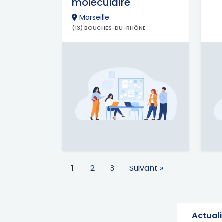
moléculaire
Marseille
(13) BOUCHES-DU-RHÔNE
1
2
3
Suivant »
Actual