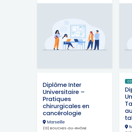
03
Diplôme Inter
Di
Universitaire –
Un
Pratiques
Ta
chirurgicales en
au
cancérologie
t
Marseille
M
(13) BOUCHES-DU-RHÔNE