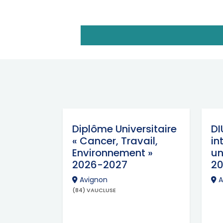
Diplôme Universitaire
DI
« Cancer, Travail,
in
Environnement »
un
2026-2027
2
Avignon
A
(84) VAUCLUSE