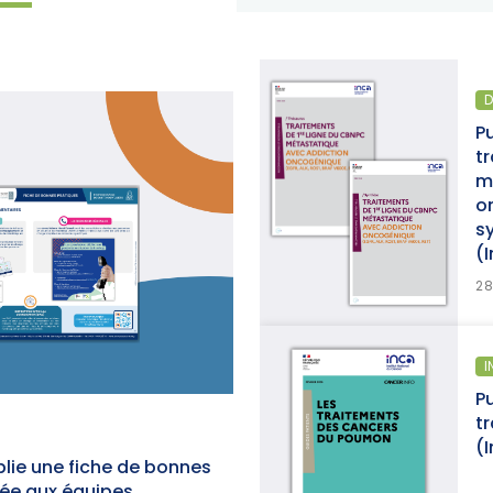
DIAGNOSTIC ET TRAITEMENT
Publication d’un thésaurus sur les
traitements de 1re ligne du CBNPC
métastatique avec addiction
oncogénique, accompagné d’une
synthèse et d’une synthèse de données
(Institut National du Cancer)
>
EN SAVOIR PLUS
28/07/2026
INFORMATION PATIENTS
Publication d’un guide info patients : « Les
traitements des cancers du poumon »
(Institut National du Cancer)
lie une fiche de bonnes
née aux équipes