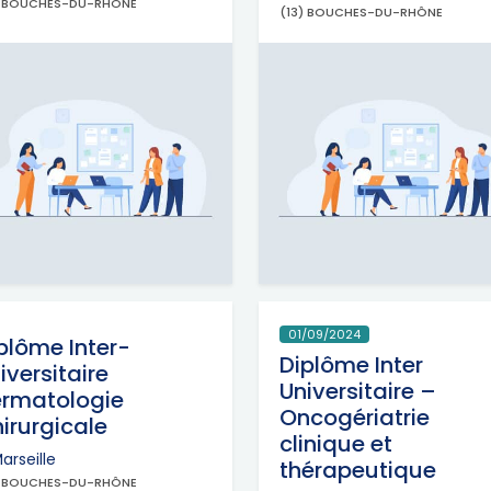
) BOUCHES-DU-RHÔNE
(13) BOUCHES-DU-RHÔNE
01/09/2024
plôme Inter-
Diplôme Inter
iversitaire
Universitaire –
rmatologie
Oncogériatrie
irurgicale
clinique et
arseille
thérapeutique
) BOUCHES-DU-RHÔNE