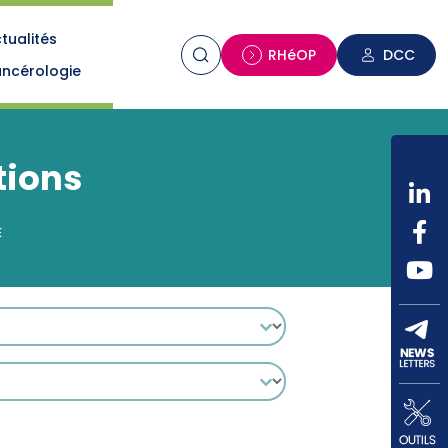
tualités
n
RHéOP
DCC
ncérologie
tions
E