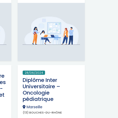
28/06/2024
re
Diplôme Inter
ues
Universitaire –
o-
Oncologie
et
pédiatrique
Marseille
(13) BOUCHES-DU-RHÔNE