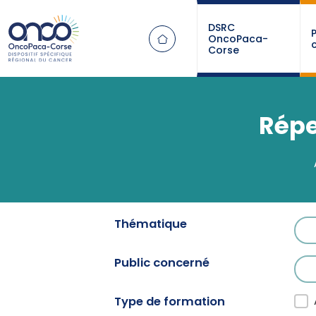
Panneau de gestion des cookies
DSRC
OncoPaca-
Corse
Répe
Thématique
For
Sél
Public concerné
For
Sél
Type de formation
For