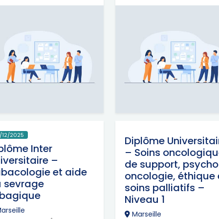
/12/2025
Diplôme Universitai
plôme Inter
– Soins oncologiq
iversitaire –
de support, psych
bacologie et aide
oncologie, éthique 
 sevrage
soins palliatifs –
abagique
Niveau 1
arseille
Marseille