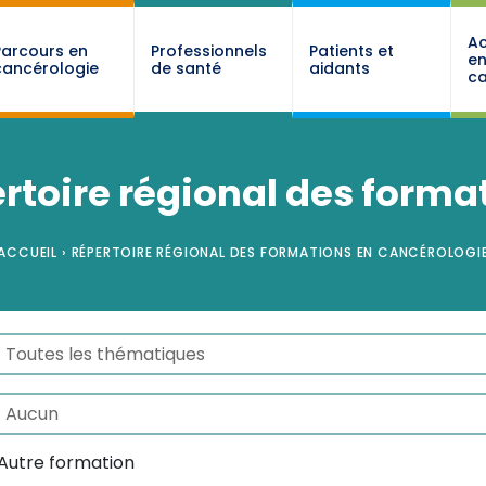
Ac
Parcours en
Professionnels
Patients et
e
cancérologie
de santé
aidants
ca
rtoire régional des forma
ACCUEIL
›
RÉPERTOIRE RÉGIONAL DES FORMATIONS EN CANCÉROLOGI
mations - Thématiques
ectionnez le contenu
mations - public
ectionnez le contenu
Autre formation
mations - Type