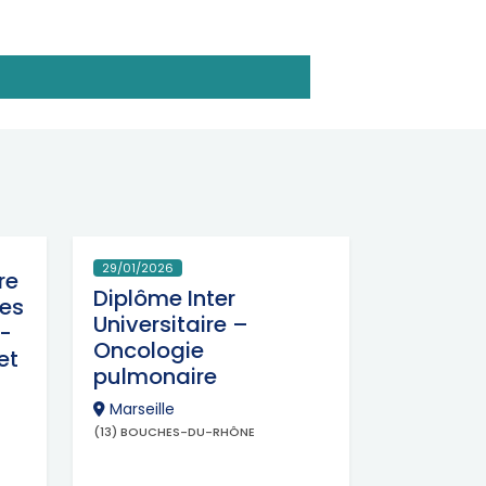
29/01/2026
re
Diplôme Inter
ues
Universitaire –
o-
Oncologie
et
pulmonaire
Marseille
(13) BOUCHES-DU-RHÔNE