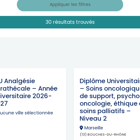
Appliquer les filtres
30 résultats trouvés
U Analgésie
Diplôme Universitai
trathécale – Année
– Soins oncologiq
iversitaire 2026-
de support, psych
027
oncologie, éthique 
soins palliatifs –
ucune ville sélectionnée
Niveau 2
Marseille
(13) BOUCHES-DU-RHÔNE