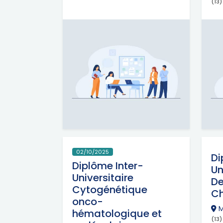
(13
02/10/2025
Di
Diplôme Inter-
Un
Universitaire
De
Cytogénétique
Ch
onco-
M
hématologique et
(13