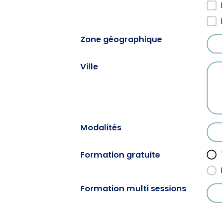
Zone géographique
For
Sél
Ville
For
Sél
Modalités
For
Sél
Formation gratuite
For
Formation multi sessions
For
Sél