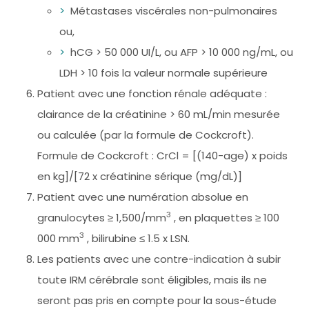
Métastases viscérales non-pulmonaires
ou,
hCG > 50 000 UI/L, ou AFP > 10 000 ng/mL, ou
LDH > 10 fois la valeur normale supérieure
Patient avec une fonction rénale adéquate :
clairance de la créatinine > 60 mL/min mesurée
ou calculée (par la formule de Cockcroft).
Formule de Cockcroft : CrCl = [(140-age) x poids
en kg]/[72 x créatinine sérique (mg/dL)]
Patient avec une numération absolue en
3
granulocytes ≥ 1,500/mm
, en plaquettes ≥ 100
3
000 mm
, bilirubine ≤ 1.5 x LSN.
Les patients avec une contre-indication à subir
toute IRM cérébrale sont éligibles, mais ils ne
seront pas pris en compte pour la sous-étude